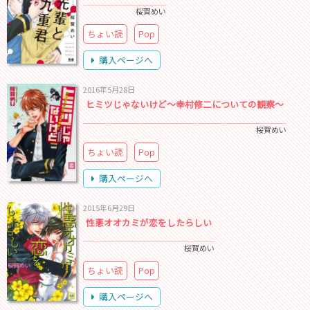
桜賀めい
ちょい読
Pop
購入ページへ
2016年5月28日
ヒミツじゃないけど～幸村修二についての観察～
桜賀めい
ちょい読
Pop
購入ページへ
2015年6月29日
性悪オオカミが恋をしたらしい
桜賀めい
ちょい読
Pop
購入ページへ