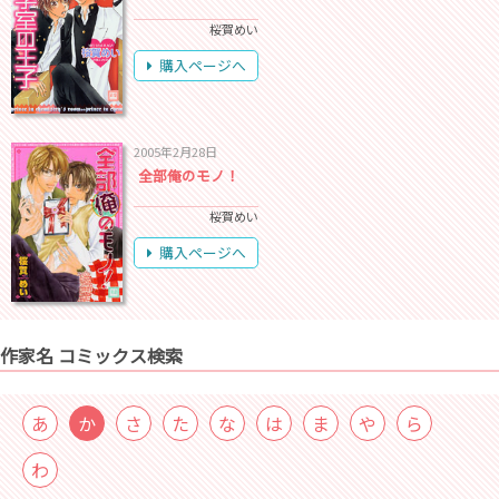
桜賀めい
購入ページへ
2005年2月28日
全部俺のモノ！
桜賀めい
購入ページへ
作家名 コミックス検索
あ
か
さ
た
な
は
ま
や
ら
わ