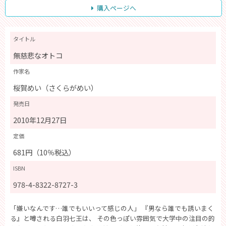
購入ページへ
タイトル
無慈悲なオトコ
作家名
桜賀めい（さくらがめい）
発売日
2010年12月27日
定価
681円（10％税込）
ISBN
978-4-8322-8727-3
「嫌いなんです…誰でもいいって感じの人」 『男なら誰でも誘いまく
る』と噂される白羽七王は、 その色っぽい雰囲気で大学中の注目の的