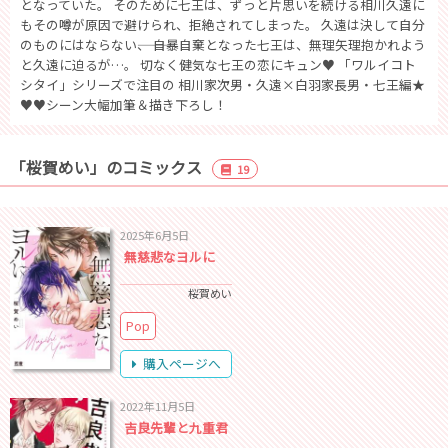
となっていた。 そのために七王は、ずっと片思いを続ける相川久遠に
もその噂が原因で避けられ、拒絶されてしまった。 久遠は決して自分
のものにはならない―――、 自暴自棄となった七王は、無理矢理抱かれよう
と久遠に迫るが…。 切なく健気な七王の恋にキュン♥ 「ワルイコト
シタイ」シリーズで注目の 相川家次男・久遠×白羽家長男・七王編★
♥♥シーン大幅加筆＆描き下ろし！
「桜賀めい」のコミックス
19
2025年6月5日
無慈悲なヨルに
桜賀めい
Pop
購入ページへ
2022年11月5日
吉良先輩と九重君