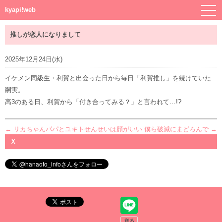
kyapi!web
推しが恋人になりまして
2025年12月24日(水)
イケメン同級生・利賀と出会った日から毎日「利賀推し」を続けていた
嗣実。
高3のある日、利賀から「付き合ってみる？」と言われて…!?
← リカちゃんパパとユキトせんせいは顔がいい
僕ら破滅にまどろんで →
Ｘ