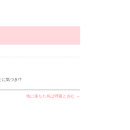
に気づき!?
地に落ちた烏は呼吸と歩む →