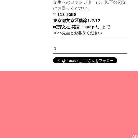
先生へのファンレターは、以下の宛先
にお送りください。
〒112-8580
東京都文京区後楽1-2-12
㈱芳文社 花音「kyapi!」
まで
※○○先生とお書きください
Ｘ
A