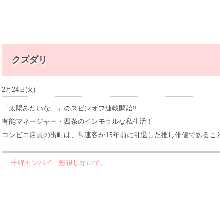
b
クズダリ
2月24日(火)
「太陽みたいな、」のスピンオフ連載開始!!
有能マネージャー・四条のインモラルな私生活！
コンビニ店員の出町は、常連客が15年前に引退した推し俳優であること
← 千綿センパイ、無視しないで。