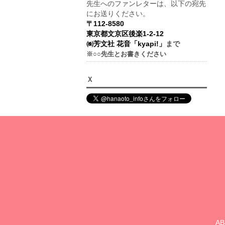
先生へのファンレターは、以下の宛先
にお送りください。
〒112-8580
東京都文京区後楽1-2-12
㈱芳文社 花音「kyapi!」
まで
※○○先生とお書きください
Ｘ
A