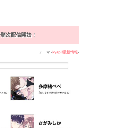
書店で順次配信開始！
テーマ -
kyapi!最新情報
-