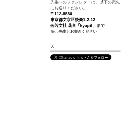
先生へのファンレターは、以下の宛先
にお送りください。
〒112-8580
東京都文京区後楽1-2-12
㈱芳文社 花音「kyapi!」
まで
※○○先生とお書きください
Ｘ