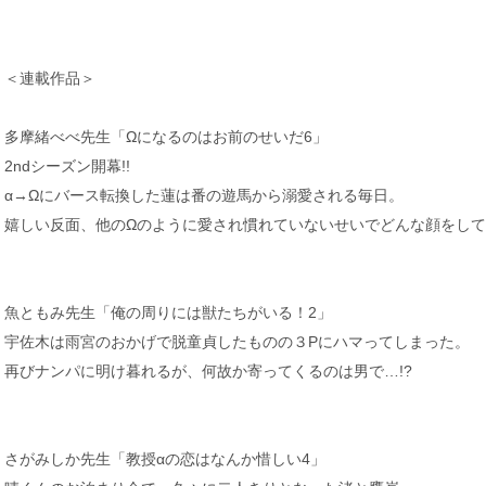
＜連載作品＞
多摩緒べべ先生「Ωになるのはお前のせいだ6」
2ndシーズン開幕!!
α→Ωにバース転換した蓮は番の遊馬から溺愛される毎日。
嬉しい反面、他のΩのように愛され慣れていないせいでどんな顔をし
魚ともみ先生「俺の周りには獣たちがいる！2」
宇佐木は雨宮のおかげで脱童貞したものの３Pにハマってしまった。
再びナンパに明け暮れるが、何故か寄ってくるのは男で…!?
さがみしか先生「教授αの恋はなんか惜しい4」