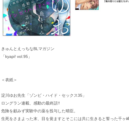
きゅんとえっちなBLマガジン
「kyapi! vol.95」
＜表紙＞
淀川ゆお先生「ゾンビ・ハイド・セックス35」
ロングラン連載、感動の最終話!!
危険を顧みず実験中の薬を投与した晴臣。
生死をさまよった末、目を覚ますとそこには共に生きると誓った千ヶ崎