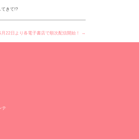
てきて!?
.94】5月22日より各電子書店で順次配信開始！ →
ンテ
。