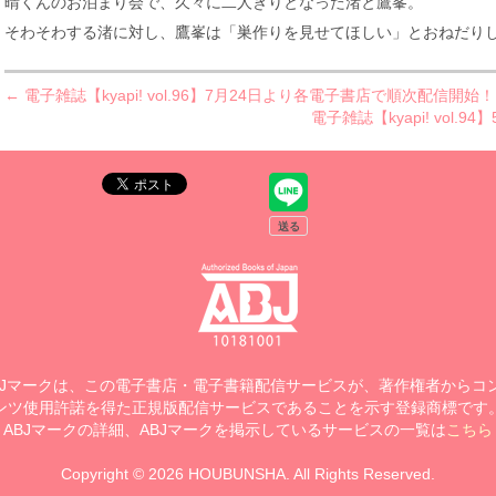
晴くんのお泊まり会で、久々に二人きりとなった渚と鷹峯。
そわそわする渚に対し、鷹峯は「巣作りを見せてほしい」とおねだりし
← 電子雑誌【kyapi! vol.96】7月24日より各電子書店で順次配信開始！
電子雑誌【kyapi! vol
BJマークは、この電子書店・電子書籍配信サービスが、著作権者からコ
ンツ使用許諾を得た正規版配信サービスであることを示す登録商標です
ABJマークの詳細、ABJマークを掲示しているサービスの一覧は
こちら
Copyright © 2026 HOUBUNSHA. All Rights Reserved.