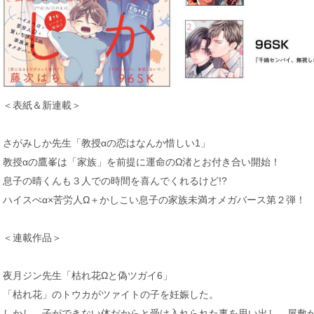
＜表紙＆新連載＞
さがみしか先生「教授αの恋はなんか惜しい1」
教授αの鷹峯は「家族」を前提に運命のΩ渚とお付き合い開始！
息子の晴くんも３人での時間を喜んでくれるけど!?
ハイスぺα×苦労人Ω＋かしこい息子の家族未満オメガバース第２弾！
＜連載作品＞
夜月ジン先生「枯れ花Ωと偽ツガイ6」
「枯れ花」のトウカがツァイトの子を妊娠した。
しかし、子ができない体だからと受け入れられた事を思い出し、屋敷