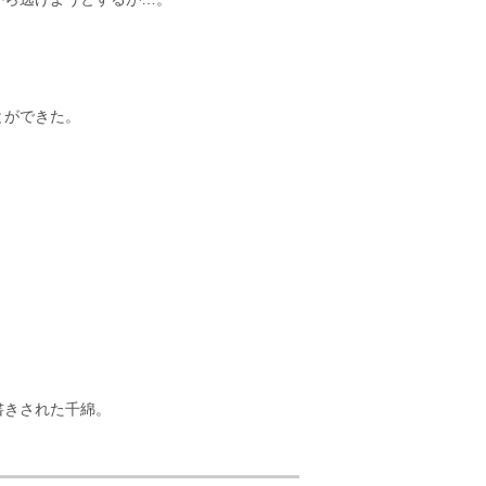
とができた。
書きされた千綿。