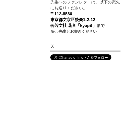
先生へのファンレターは、以下の宛先
にお送りください。
〒112-8580
東京都文京区後楽1-2-12
㈱芳文社 花音「kyapi!」
まで
※○○先生とお書きください
Ｘ