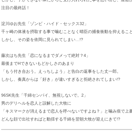
注目の最終話！
淀川ゆお先生「ゾンビ・ハイド・セックス32」
千ヶ崎の体液を摂取する事で噛むことなく晴臣の捕食衝動を抑えるこ
しかし、その姿を依岡に見られてしまい…!?
藤次はち先生「恋になるまでダメって絶対？4」
最後までHできないもどかしさのあまり
「もう付き合おう。えっちしよう」と告白の返事をした丈一郎。
しかし、奏真からは「好き」が違いすぎると拒絶されてしまい!?
96SK先生「千綿センパイ、無視しないで。2」
男のデリヘルを恋人と誤解した大牧に
「キスマークが消えるまで恋人を呼べないですよね？」と噛み痕で上
どんな顔で出社すればと動揺する千綿を翌朝大牧が迎えにきて!?