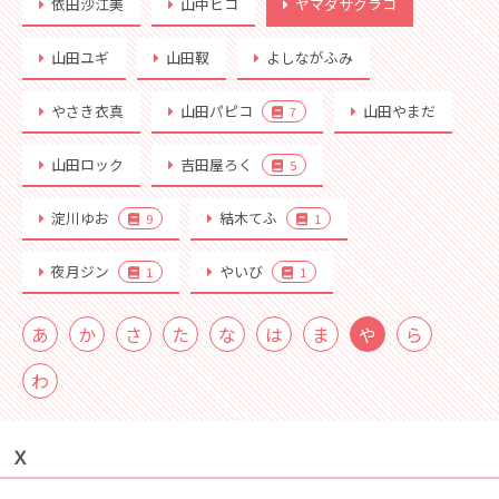
依田沙江美
山中ヒコ
ヤマダサクラコ
山田ユギ
山田靫
よしながふみ
やさき衣真
山田パピコ
山田やまだ
7
山田ロック
吉田屋ろく
5
淀川ゆお
結木てふ
9
1
夜月ジン
やいび
1
1
あ
か
さ
た
な
は
ま
や
ら
わ
Ｘ