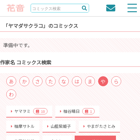
「ヤマダサクラコ」のコミックス
準備中です。
作家名 コミックス検索
あ
か
さ
た
な
は
ま
や
ら
わ
ヤマヲミ
柚谷晴日
10
1
柚摩サトル
山藍紫姫子
やまがたさとみ