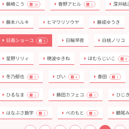
藤崎こう
春野アヒル
深井結
14
1
藤本ハルキ
ヒマワリソウヤ
藤成ゆうき
日高ショーコ
日輪早夜
白桃ノリコ
5
星野リリィ
穂波ゆきね
ほむらじいこ
8
冬乃郁也
ぴい
春田
2
4
1
ひるなま
藤田カフェコ
ひじ
1
2
はなぶさ数字
べのもと
鰤尾
1
1