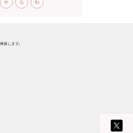
や
ら
わ
帰属します。