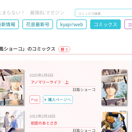
止まらない！ 最強BLマガジン
最新情報
花音最新号
kyapi!web
コミックス
高ショーコ」のコミックス
5
2025年1月6日
アノマリーライフ 上
日高ショーコ
Pop
購入ページへ
2012年2月28日
初恋のあとさき
日高ショーコ