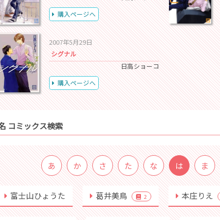
購入ページへ
2007年5月29日
シグナル
日高ショーコ
購入ページへ
名 コミックス検索
あ
か
さ
た
な
は
ま
富士山ひょうた
葛井美鳥
本庄りえ
2