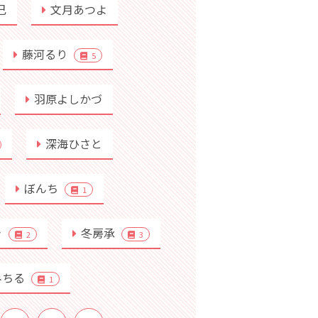
己
文月あつよ
藤河るり
5
羽原よしかづ
深海ひさと
ぼんち
1
き
冬房承
2
3
みちる
1