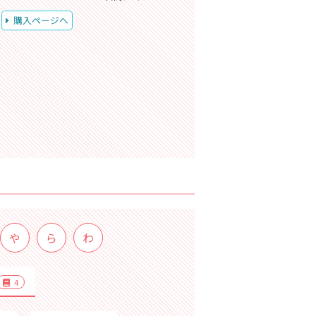
購入ページへ
や
ら
わ
4