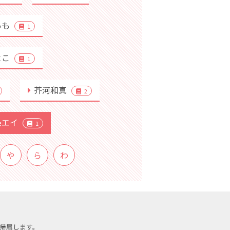
あも
1
よこ
1
芥河和真
2
条エイ
1
や
ら
わ
帰属します。