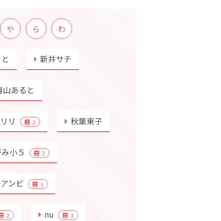
や
ら
わ
こと
新井サチ
青山あると
行リリ
秋葉東子
2
がみ小５
2
野アンビ
1
nu
2
1