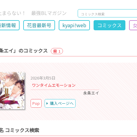
止まらない！ 最強BLマガジン
最新情報
花音最新号
kyapi!web
コミックス
条エイ」のコミックス
1
2026年3月5日
ワンタイムエモーション
永条エイ
Pop
購入ページへ
名 コミックス検索