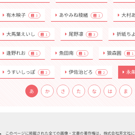
有木映子
あやみね稜緒
大村
3
1
大馬葉えいし
尾野凛
折紙ち
1
3
逢野れお
魚田南
狼森圓
1
1
1
うすいしっぽ
伊佐治どろ
永
2
2
あ
か
さ
た
な
は
ま
このページに掲載された全ての画像・文書の著作権は、株式会社芳文社に