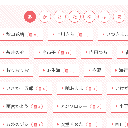
あ
か
さ
た
な
は
ま
秋山花緒
上川きち
いつきま
9
7
糸井のぞ
今市子
内田つち
14
おりおりお
麻生海
樹要
海
3
いさか十五郎
暁あまま
いけ
6
3
雨宮かよう
アンソロジー
小
3
2
あめのジジ
安堂ろめだ
MT
1
1