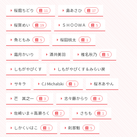
桜庭ちどり
島あさひ
11
17
桜賀めい
ＳＨＯＯＷＡ
19
5
魚ともみ
桜田桃太
5
1
霜月かいり
酒井美羽
椎名秋乃
5
しもがやぴくす
しもがやぴくす＆みらい戻
サキラ
CJ Michalski
桜木あやん
1
芒 其之一
志々藤からり
3
4
佐崎いま＋高瀬ろく
さちも
2
1
しかくいはこ
刹那魁
1
5