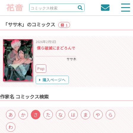
「ササ木」のコミックス
1
2026年2月5日
僕ら破滅にまどろんで
ササ木
Pop
購入ページへ
作家名 コミックス検索
あ
か
さ
た
な
は
ま
や
ら
わ