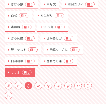
さはら鋏
皐月文
彩月ユリィ
2
2
白松
汐にがり
4
2
斎藤屑
SUGI郎
2
1
ざらめ鮫
さがみしか
1
2
坂井ヤスト
示路々井さに
1
1
白河和華
さねもり束
1
1
ササ木
1
あ
か
さ
た
な
は
ま
や
ら
わ