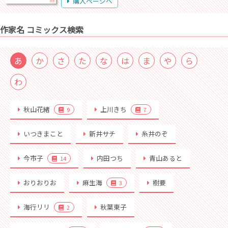
購入ページへ
作家名 コミックス検索
あ
か
さ
た
な
は
ま
や
ら
わ
秋山花緒
上川きち
9
7
いつきまこと
新井サチ
糸井のぞ
今市子
内田つち
青山あると
14
おりおりお
麻生海
樹要
3
海行リリ
秋葉東子
2