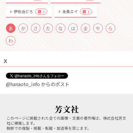
伊佐治どろ
永条エイ
2
1
あ
か
さ
た
な
は
ま
や
ら
わ
Ｘ
@hanaoto_info からのポスト
このページに掲載された全ての画像・文書の著作権は、株式会社芳文
社に帰属します。
無断での複製・掲載・転載・放送等を禁じます。