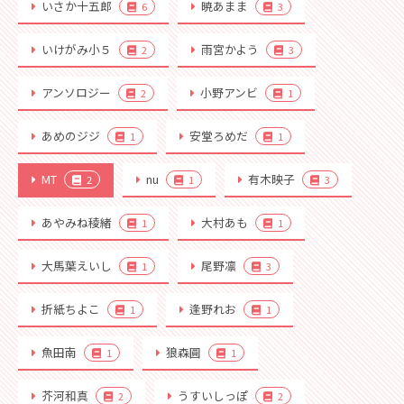
いさか十五郎
暁あまま
6
3
いけがみ小５
雨宮かよう
2
3
アンソロジー
小野アンビ
2
1
あめのジジ
安堂ろめだ
1
1
MT
nu
有木映子
2
1
3
あやみね稜緒
大村あも
1
1
大馬葉えいし
尾野凛
1
3
折紙ちよこ
逢野れお
1
1
魚田南
狼森圓
1
1
芥河和真
うすいしっぽ
2
2