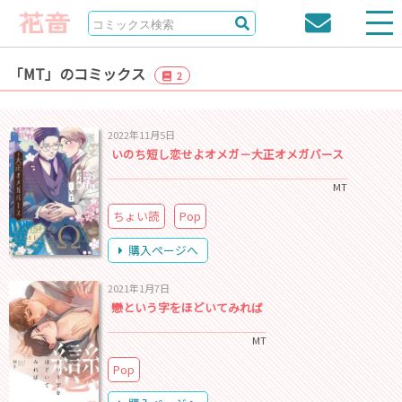
「MT」のコミックス
2
2022年11月5日
いのち短し恋せよオメガ－大正オメガバース
MT
ちょい読
Pop
購入ページへ
2021年1月7日
戀という字をほどいてみれば
MT
Pop