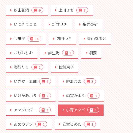
秋山花緒
上川きち
9
7
いつきまこと
新井サチ
糸井のぞ
今市子
内田つち
青山あると
14
おりおりお
麻生海
樹要
3
海行リリ
秋葉東子
2
いさか十五郎
暁あまま
6
3
いけがみ小５
雨宮かよう
2
3
アンソロジー
小野アンビ
2
1
あめのジジ
安堂ろめだ
1
1