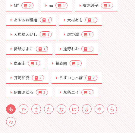
MT
nu
有木映子
2
1
3
あやみね稜緒
大村あも
1
1
大馬葉えいし
尾野凛
1
3
折紙ちよこ
逢野れお
1
1
魚田南
狼森圓
1
1
芥河和真
うすいしっぽ
2
2
伊佐治どろ
永条エイ
2
1
あ
か
さ
た
な
は
ま
や
ら
わ