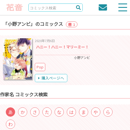
「小野アンビ」のコミックス
1
2020年7月6日
ハニー！ハニー！マリーミー！
小野アンビ
Pop
購入ページへ
作家名 コミックス検索
あ
か
さ
た
な
は
ま
や
ら
わ