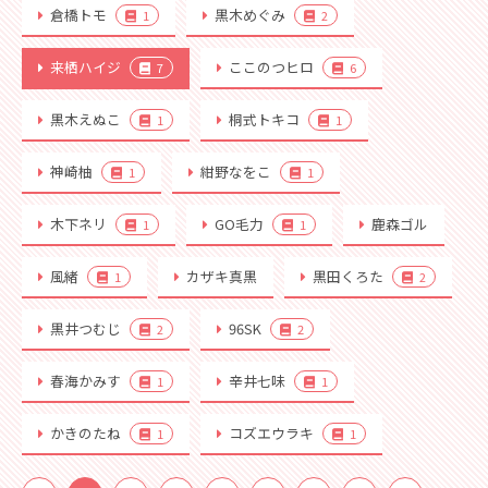
倉橋トモ
黒木めぐみ
1
2
来栖ハイジ
ここのつヒロ
7
6
黒木えぬこ
桐式トキコ
1
1
神崎柚
紺野なをこ
1
1
木下ネリ
GO毛力
鹿森ゴル
1
1
風緒
カザキ真黒
黒田くろた
1
2
黒井つむじ
96SK
2
2
春海かみす
辛井七味
1
1
かきのたね
コズエウラキ
1
1