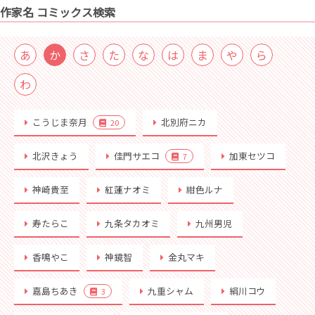
作家名 コミックス検索
あ
か
さ
た
な
は
ま
や
ら
わ
こうじま奈月
北別府ニカ
20
北沢きょう
佳門サエコ
加東セツコ
7
神崎貴至
紅蓮ナオミ
紺色ルナ
寿たらこ
九条タカオミ
九州男児
香鳴やこ
神鏡智
金丸マキ
嘉島ちあき
九重シャム
絹川コウ
3