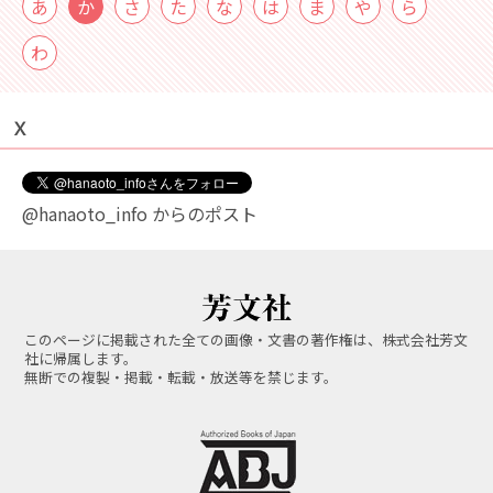
あ
か
さ
た
な
は
ま
や
ら
わ
Ｘ
@hanaoto_info からのポスト
このページに掲載された全ての画像・文書の著作権は、株式会社芳文
社に帰属します。
無断での複製・掲載・転載・放送等を禁じます。