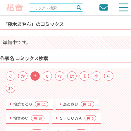
「桜木あやん」のコミックス
準備中です。
作家名 コミックス検索
あ
か
さ
た
な
は
ま
や
ら
わ
桜庭ちどり
島あさひ
11
17
桜賀めい
ＳＨＯＯＷＡ
19
5