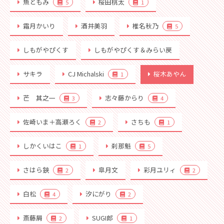
魚ともみ
桜田桃太
5
1
霜月かいり
酒井美羽
椎名秋乃
5
しもがやぴくす
しもがやぴくす＆みらい戻
サキラ
CJ Michalski
桜木あやん
1
芒 其之一
志々藤からり
3
4
佐崎いま＋高瀬ろく
さちも
2
1
しかくいはこ
刹那魁
1
5
さはら鋏
皐月文
彩月ユリィ
2
2
白松
汐にがり
4
2
斎藤屑
SUGI郎
2
1