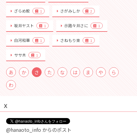
ざらめ鮫
さがみしか
1
2
坂井ヤスト
示路々井さに
1
1
白河和華
さねもり束
1
1
ササ木
1
あ
か
さ
た
な
は
ま
や
ら
わ
Ｘ
@hanaoto_info からのポスト