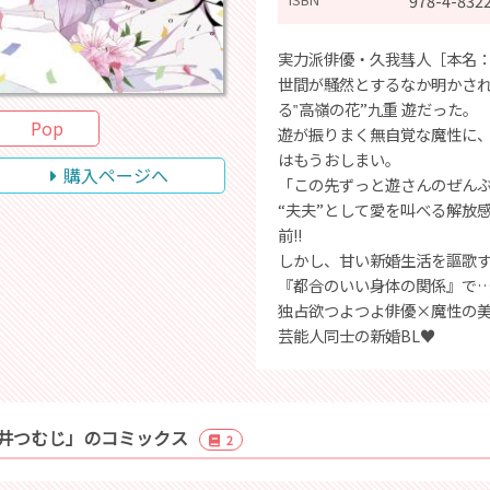
978-4-832
実力派俳優・久我彗人［本名：
世間が騒然とするなか明かさ
る‟高嶺の花”九重 遊だった。
Pop
遊が振りまく無自覚な魔性に
はもうおしまい。
購入ページへ
「この先ずっと遊さんのぜん
“夫夫”として愛を叫べる解放
前!!
しかし、甘い新婚生活を謳歌
『都合のいい身体の関係』で…
独占欲つよつよ俳優×魔性の
芸能人同士の新婚BL♥
井つむじ」のコミックス
2