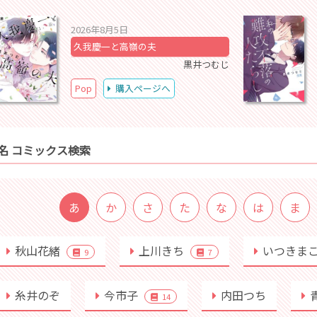
2026年8月5日
久我慶一と高嶺の夫
黒井つむじ
Pop
購入ページへ
名 コミックス検索
あ
か
さ
た
な
は
ま
秋山花緒
上川きち
いつきま
9
7
糸井のぞ
今市子
内田つち
14