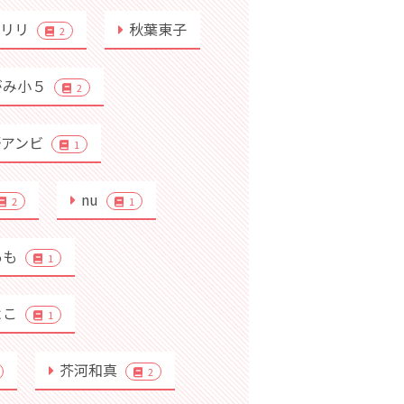
行リリ
秋葉東子
2
がみ小５
2
野アンビ
1
nu
2
1
あも
1
よこ
1
芥河和真
2