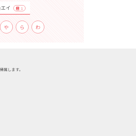
条エイ
1
や
ら
わ
帰属します。