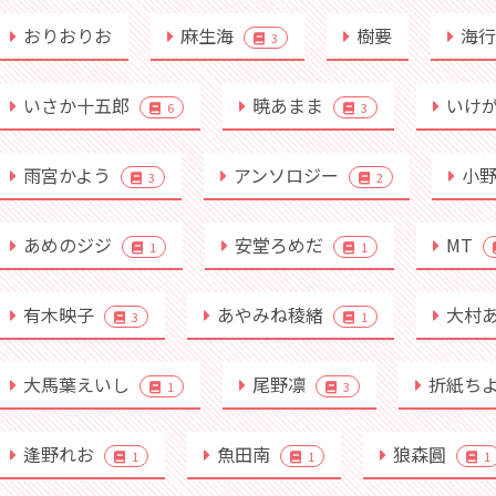
おりおりお
麻生海
樹要
海
3
いさか十五郎
暁あまま
いけ
6
3
雨宮かよう
アンソロジー
小
3
2
あめのジジ
安堂ろめだ
MT
1
1
有木映子
あやみね稜緒
大村
3
1
大馬葉えいし
尾野凛
折紙ち
1
3
逢野れお
魚田南
狼森圓
1
1
1