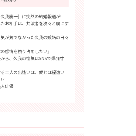
2-9334-2
久我慶一］に突然の結婚報道が!
れたお相手は、共演者を次々と虜にす
、気が気でなかった久我の嫉妬の日々
ぶの感情を独り占めしたい」
感から、久我の惚気はSNSで爆発寸
する二人の出逢いは、愛とは程遠い
!?
美人俳優