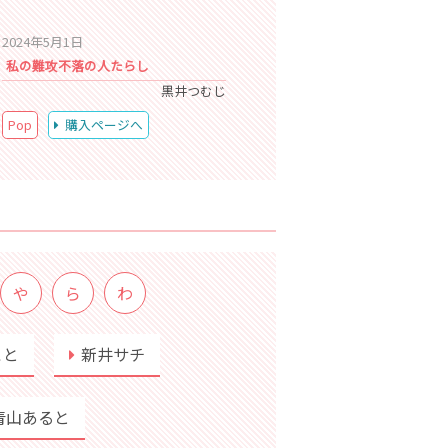
2024年5月1日
私の難攻不落の人たらし
黒井つむじ
Pop
購入ページへ
や
ら
わ
こと
新井サチ
青山あると