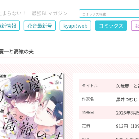
止まらない！ 最強BLマガジン
最新情報
花音最新号
kyapi!web
コミックス
慶一と高嶺の夫
タイトル
久我慶一と
作家名
黒井つむじ
発売日
2026年8月
定価
913円（1
ISBN