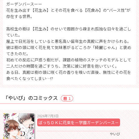
ガーデンバースーー
花を生み出す【花生み】とその花を食べる【花食み】の“バース性”が
存在する世界。
高校生の樹は【花生み】のせいで周囲から疎まれ孤独な日々を過ごし
ていた。
屋上で日光浴をしていると悪名高い留年生の真殿に声をかけられる。
彼は樹の頭に咲く花を見て気味悪がるどころか「綺麗じゃん」と褒め
てきたのだ。
初めての反応に戸惑う樹だが、課題の植物のスケッチのモデルとして
二人だけの時間を過ごすうち、次第に彼に好意を抱いていく。
ある日、真殿は樹の頭に咲く花の香りを嗅いだ直後、無性にその花を
食べたくなってしまい…!?
「やいび」のコミックス
1
2026年7月3日
ぼっちＤＫに花束を－学園ガーデンバース－
やいび