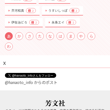
芥河和真
うすいしっぽ
2
2
伊佐治どろ
永条エイ
2
1
あ
か
さ
た
な
は
ま
や
ら
わ
Ｘ
@hanaoto_info からのポスト