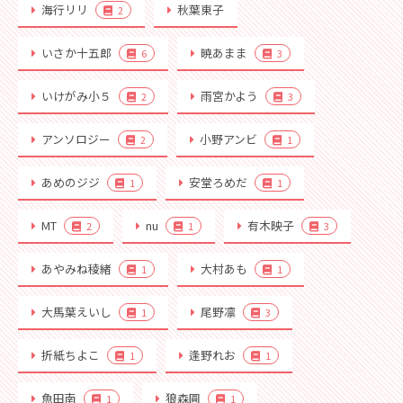
海行リリ
秋葉東子
2
いさか十五郎
暁あまま
6
3
いけがみ小５
雨宮かよう
2
3
アンソロジー
小野アンビ
2
1
あめのジジ
安堂ろめだ
1
1
MT
nu
有木映子
2
1
3
あやみね稜緒
大村あも
1
1
大馬葉えいし
尾野凛
1
3
折紙ちよこ
逢野れお
1
1
魚田南
狼森圓
1
1