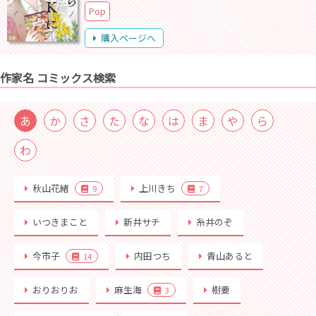
Pop
購入ページへ
作家名 コミックス検索
あ
か
さ
た
な
は
ま
や
ら
わ
秋山花緒
上川きち
9
7
いつきまこと
新井サチ
糸井のぞ
今市子
内田つち
青山あると
14
おりおりお
麻生海
樹要
3