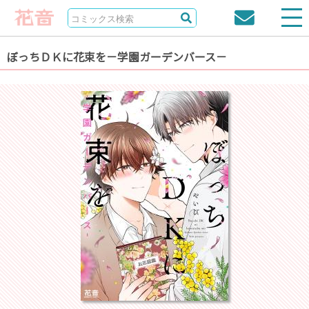
ぼっちＤＫに花束を－学園ガーデンバース－