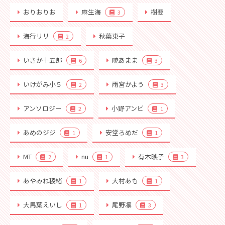
おりおりお
麻生海
樹要
3
海行リリ
秋葉東子
2
いさか十五郎
暁あまま
6
3
いけがみ小５
雨宮かよう
2
3
アンソロジー
小野アンビ
2
1
あめのジジ
安堂ろめだ
1
1
MT
nu
有木映子
2
1
3
あやみね稜緒
大村あも
1
1
大馬葉えいし
尾野凛
1
3