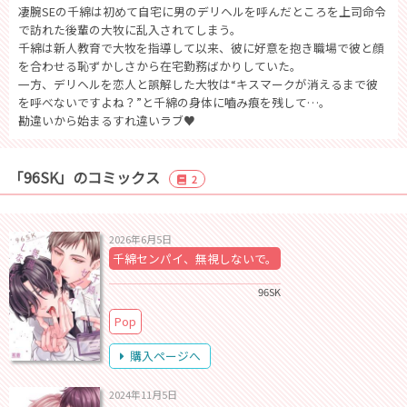
凄腕SEの千綿は初めて自宅に男のデリヘルを呼んだところを上司命令
で訪れた後輩の大牧に乱入されてしまう。
千綿は新人教育で大牧を指導して以来、彼に好意を抱き職場で彼と顔
を合わせる恥ずかしさから在宅勤務ばかりしていた。
一方、デリヘルを恋人と誤解した大牧は“キスマークが消えるまで彼
を呼べないですよね？”と千綿の身体に嚙み痕を残して…。
勘違いから始まるすれ違いラブ♥
「96SK」のコミックス
2
2026年6月5日
千綿センパイ、無視しないで。
96SK
Pop
購入ページへ
2024年11月5日