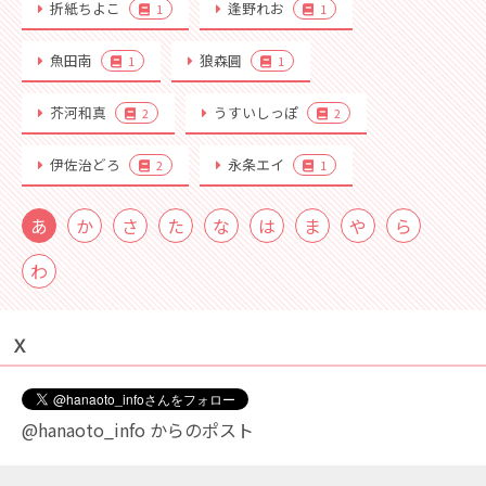
折紙ちよこ
逢野れお
1
1
魚田南
狼森圓
1
1
芥河和真
うすいしっぽ
2
2
伊佐治どろ
永条エイ
2
1
あ
か
さ
た
な
は
ま
や
ら
わ
Ｘ
@hanaoto_info からのポスト