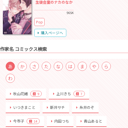
生徒会室のナカのなか
96SK
Pop
購入ページへ
作家名 コミックス検索
あ
か
さ
た
な
は
ま
や
ら
わ
秋山花緒
上川きち
9
7
いつきまこと
新井サチ
糸井のぞ
今市子
内田つち
青山あると
14