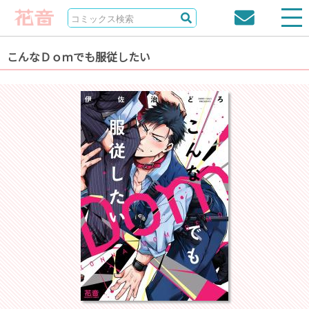
こんなＤｏｍでも服従したい