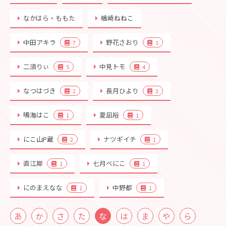
なかはら・ももた
楢崎ねねこ
中田アキラ
野花さおり
7
1
二須りぃ
中見トモ
5
4
なつはづき
長月ひより
2
3
鳴海はこ
夏凪裕
1
1
にこ山P蔵
ナツギイチ
2
1
直江犀
七月べにこ
1
1
にのまえなな
中野都
1
1
あ
か
さ
た
な
は
ま
や
ら