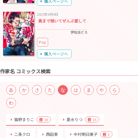
購入ページへ
2025年4月4日
奥まで覗いてぜんぶ愛して
伊佐治どろ
Pop
購入ページへ
作家名 コミックス検索
あ
か
さ
た
な
は
ま
や
ら
わ
猫野まりこ
夏水りつ
10
15
二条クロ
西田東
中村明日美子
2