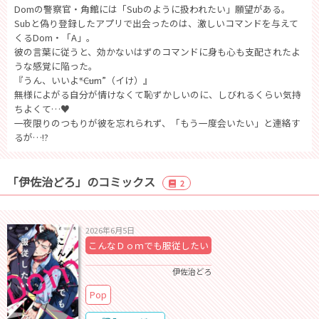
Domの警察官・角館には「Subのように扱われたい」願望がある。
Subと偽り登録したアプリで出会ったのは、激しいコマンドを与えて
くるDom・「A」。
彼の言葉に従うと、効かないはずのコマンドに身も心も支配されたよ
うな感覚に陥った。
『うん、いいよ――“Cum”（イけ）』
無様によがる自分が情けなくて恥ずかしいのに、しびれるくらい気持
ちよくて…♥
一夜限りのつもりが彼を忘れられず、「もう一度会いたい」と連絡す
るが…!?
「伊佐治どろ」のコミックス
2
2026年6月5日
こんなＤｏｍでも服従したい
伊佐治どろ
Pop