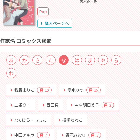
黒木めぐみ
Pop
購入ページへ
作家名 コミックス検索
あ
か
さ
た
な
は
ま
や
ら
わ
猫野まりこ
夏水りつ
10
15
二条クロ
西田東
中村明日美子
2
なかはら・ももた
楢崎ねねこ
中田アキラ
野花さおり
7
1