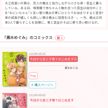
大工見習いの葵は、恋人の楓太と協力しながら小さな弟・菜生と暮ら
している。ある日、保育園で赤ちゃんと触れ合った菜生は自分のこと
を“おにいちゃん”と言い張り楓太の家にひとりでお泊まりすると宣言!!
弟の成長が嬉しくも寂しい葵は楓太に弱音をはき…。一方、楓太は将
来3人で暮らすことを目標に、葵と菜生のそばに寄り添い続けるが。
「黒木めぐみ」のコミックス
2
2026年5月1日
今日から恋と子育てはじめます②
黒木めぐみ
Pop
購入ページへ
2025年4月4日
今日から恋と子育てはじめます