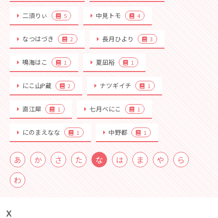
二須りぃ
中見トモ
5
4
なつはづき
長月ひより
2
3
鳴海はこ
夏凪裕
1
1
にこ山P蔵
ナツギイチ
2
1
直江犀
七月べにこ
1
1
にのまえなな
中野都
1
1
あ
か
さ
た
な
は
ま
や
ら
わ
Ｘ