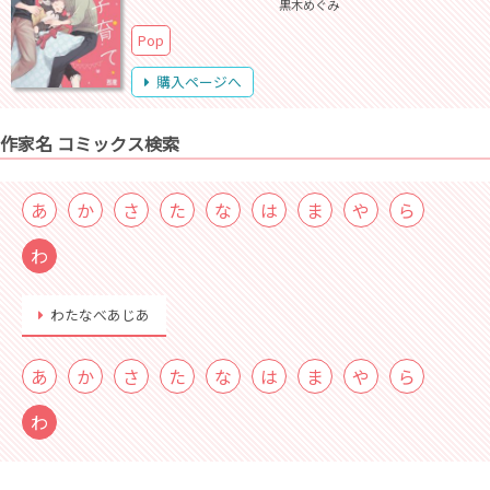
黒木めぐみ
Pop
購入ページへ
作家名 コミックス検索
あ
か
さ
た
な
は
ま
や
ら
わ
わたなべあじあ
あ
か
さ
た
な
は
ま
や
ら
わ