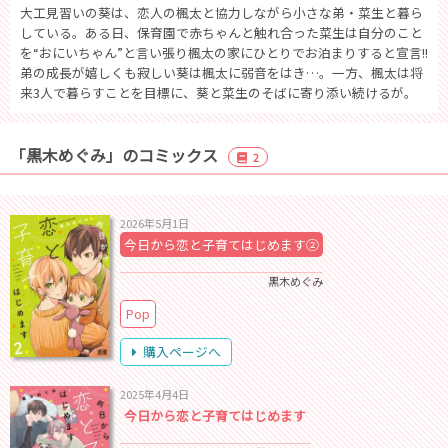
大工見習いの葵は、恋人の楓太と協力しながら小さな弟・菜生と暮ら
している。ある日、保育園で赤ちゃんと触れ合った菜生は自分のこと
を“おにいちゃん”と言い張り楓太の家にひとりでお泊まりすると宣言!!
弟の成長が嬉しくも寂しい葵は楓太に弱音をはき…。一方、楓太は将
来3人で暮らすことを目標に、葵と菜生のそばに寄り添い続けるが。
「黒木めぐみ」のコミックス
2
2026年5月1日
今日から恋と子育てはじめます②
黒木めぐみ
Pop
購入ページへ
2025年4月4日
今日から恋と子育てはじめます