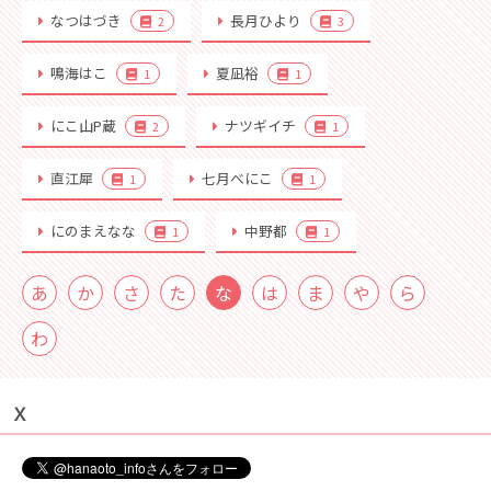
なつはづき
長月ひより
2
3
鳴海はこ
夏凪裕
1
1
にこ山P蔵
ナツギイチ
2
1
直江犀
七月べにこ
1
1
にのまえなな
中野都
1
1
あ
か
さ
た
な
は
ま
や
ら
わ
Ｘ