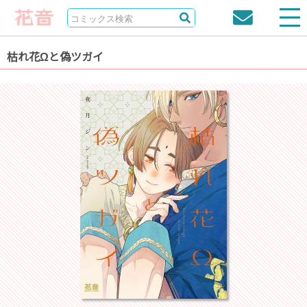
枯れ花Ωと偽ツガイ