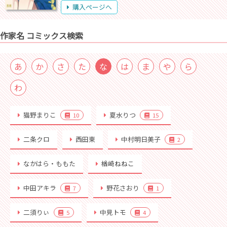
購入ページへ
作家名 コミックス検索
あ
か
さ
た
な
は
ま
や
ら
わ
猫野まりこ
夏水りつ
10
15
二条クロ
西田東
中村明日美子
2
なかはら・ももた
楢崎ねねこ
中田アキラ
野花さおり
7
1
二須りぃ
中見トモ
5
4