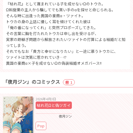
『枯れ花』として蔑まれている子を成せないΩのトウカ。
Ω斡旋業の主人から騙してでも貰い手のαを探せと命じられる。
そんな時に出逢った異国の豪商α・ツァイト。
トウカの身の上話に優しく耳を傾けてくれた彼は
「俺の番になってくれ」と突然プロポーズしてきた。
その言葉に胸を打たれたトウカは申し出を受けるが、
実家の跡継ぎ問題から解放されたいツァイトの打算による結婚だと知
ってしまう。
それでもなお「貴方と幸せになりたい」と一途に慕うトウカに、
ツァイトは次第に惹かれていき…!?
異国の豪商α×子を成せないΩの偽装結婚オメガバース!!
「夜月ジン」のコミックス
1
2026年4月3日
枯れ花Ωと偽ツガイ
夜月ジン
Pop