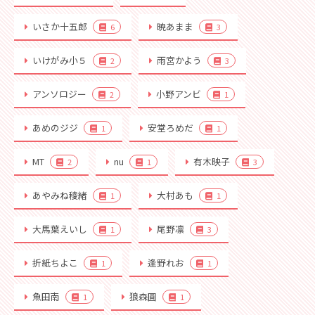
いさか十五郎
暁あまま
6
3
いけがみ小５
雨宮かよう
2
3
アンソロジー
小野アンビ
2
1
あめのジジ
安堂ろめだ
1
1
MT
nu
有木映子
2
1
3
あやみね稜緒
大村あも
1
1
大馬葉えいし
尾野凛
1
3
折紙ちよこ
逢野れお
1
1
魚田南
狼森圓
1
1