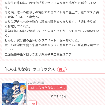
高校生の朱理は、目つきが悪いせいで周りから怖がられ孤立してい
る。
ある晩、唯一の癒やしの場所であるバイト先の屋上で、謎のマスク姿
の青年「ヨル」と出会う。
ヨルは好きなものを熱心に語る朱理を笑ったりせず、「楽しそうだ」
と肯定してくれた。
最初は怪しい彼を警戒していた朱理だったが、少しずつ心を開いてい
く。
しかし、実は彼の正体はクラスメート・誠一郎だった。
誠一郎は学校で会う朱里とのギャップに惹かれていくが正体を明かせ
ず…!?
二面性優等生×目つき悪い系男子♥二重生活ラブ
「にのまえなな」のコミックス
1
2026年1月5日
ヨルになったら会いにきて
にのまえなな
Pop