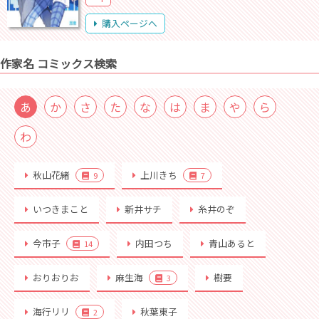
購入ページへ
作家名 コミックス検索
あ
か
さ
た
な
は
ま
や
ら
わ
秋山花緒
上川きち
9
7
いつきまこと
新井サチ
糸井のぞ
今市子
内田つち
青山あると
14
おりおりお
麻生海
樹要
3
海行リリ
秋葉東子
2