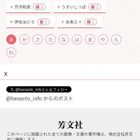
芥河和真
うすいしっぽ
2
2
伊佐治どろ
永条エイ
2
1
あ
か
さ
た
な
は
ま
や
ら
わ
Ｘ
@hanaoto_info からのポスト
このページに掲載された全ての画像・文書の著作権は、株式会社芳文
社に帰属します。