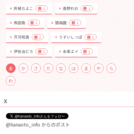
折紙ちよこ
逢野れお
1
1
魚田南
狼森圓
1
1
芥河和真
うすいしっぽ
2
2
伊佐治どろ
永条エイ
2
1
あ
か
さ
た
な
は
ま
や
ら
わ
Ｘ
@hanaoto_info からのポスト