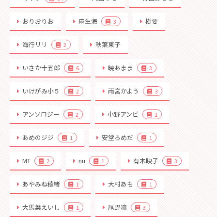
おりおりお
麻生海
樹要
3
海行リリ
秋葉東子
2
いさか十五郎
暁あまま
6
3
いけがみ小５
雨宮かよう
2
3
アンソロジー
小野アンビ
2
1
あめのジジ
安堂ろめだ
1
1
MT
nu
有木映子
2
1
3
あやみね稜緒
大村あも
1
1
大馬葉えいし
尾野凛
1
3