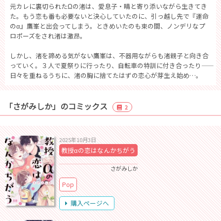
元カレに裏切られたΩの渚は、愛息子・晴と寄り添いながら生きてき
た。もう恋も番も必要ないと決心していたのに、引っ越し先で『運命
のα』鷹峯と出会ってしまう。ときめいたのも束の間、ノンデリなプ
ロポーズをされ渚は激昂。
しかし、渚を諦める気がない鷹峯は、不器用ながらも渚親子と向き合
っていく。３人で夏祭りに行ったり、自転車の特訓に付き合ったり――
日々を重ねるうちに、渚の胸に捨てたはずの恋心が芽生え始め…。
「さがみしか」のコミックス
2
2025年10月3日
教授αの恋はなんかちがう
さがみしか
Pop
購入ページへ