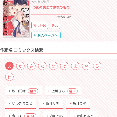
2023年6月5日
つめの先までおれのもの
さがみしか
ちょい読
Pop
購入ページへ
作家名 コミックス検索
あ
か
さ
た
な
は
ま
や
ら
わ
秋山花緒
上川きち
9
7
いつきまこと
新井サチ
糸井のぞ
今市子
内田つち
青山あると
14