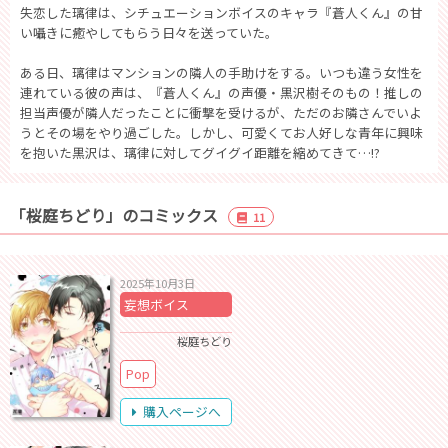
失恋した璃律は、シチュエーションボイスのキャラ『蒼人くん』の甘
い囁きに癒やしてもらう日々を送っていた。
ある日、璃律はマンションの隣人の手助けをする。いつも違う女性を
連れている彼の声は、『蒼人くん』の声優・黒沢樹そのもの！推しの
担当声優が隣人だったことに衝撃を受けるが、ただのお隣さんでいよ
うとその場をやり過ごした。しかし、可愛くてお人好しな青年に興味
を抱いた黒沢は、璃律に対してグイグイ距離を縮めてきて…!?
「桜庭ちどり」のコミックス
11
2025年10月3日
妄想ボイス
桜庭ちどり
Pop
購入ページへ