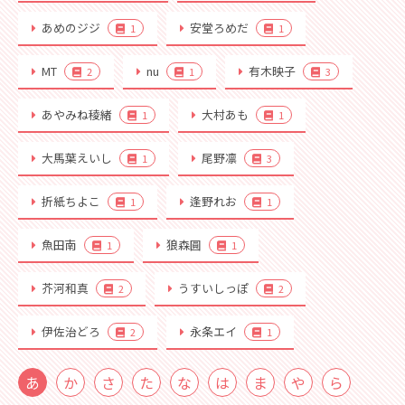
あめのジジ
安堂ろめだ
1
1
MT
nu
有木映子
2
1
3
あやみね稜緒
大村あも
1
1
大馬葉えいし
尾野凛
1
3
折紙ちよこ
逢野れお
1
1
魚田南
狼森圓
1
1
芥河和真
うすいしっぽ
2
2
伊佐治どろ
永条エイ
2
1
あ
か
さ
た
な
は
ま
や
ら