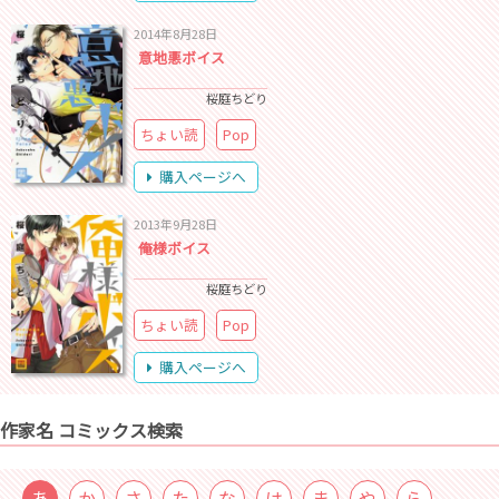
2014年8月28日
意地悪ボイス
桜庭ちどり
ちょい読
Pop
購入ページへ
2013年9月28日
俺様ボイス
桜庭ちどり
ちょい読
Pop
購入ページへ
作家名 コミックス検索
あ
か
さ
た
な
は
ま
や
ら