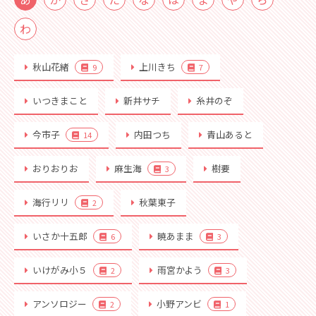
わ
秋山花緒
上川きち
9
7
いつきまこと
新井サチ
糸井のぞ
今市子
内田つち
青山あると
14
おりおりお
麻生海
樹要
3
海行リリ
秋葉東子
2
いさか十五郎
暁あまま
6
3
いけがみ小５
雨宮かよう
2
3
アンソロジー
小野アンビ
2
1