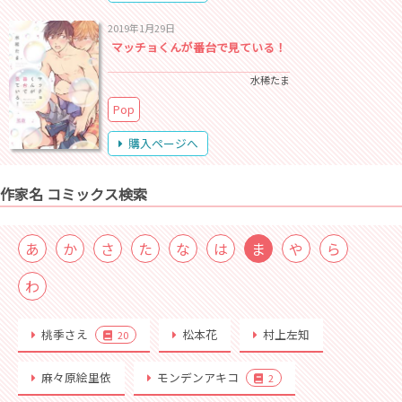
2019年1月29日
マッチョくんが番台で見ている！
水稀たま
Pop
購入ページへ
作家名 コミックス検索
あ
か
さ
た
な
は
ま
や
ら
わ
桃季さえ
松本花
村上左知
20
麻々原絵里依
モンデンアキコ
2