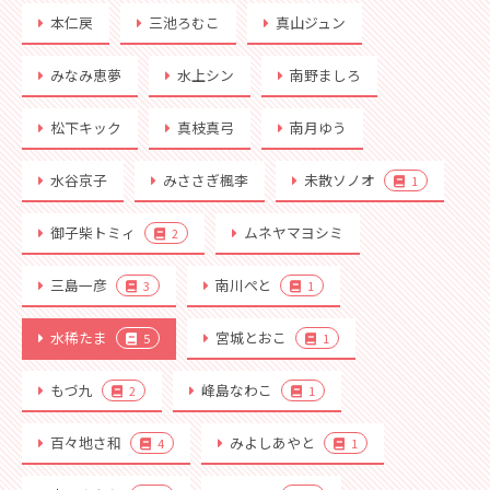
本仁戻
三池ろむこ
真山ジュン
みなみ恵夢
水上シン
南野ましろ
松下キック
真枝真弓
南月ゆう
水谷京子
みささぎ楓李
未散ソノオ
1
御子柴トミィ
ムネヤマヨシミ
2
三島一彦
南川ぺと
3
1
水稀たま
宮城とおこ
5
1
もづ九
峰島なわこ
2
1
百々地さ和
みよしあやと
4
1