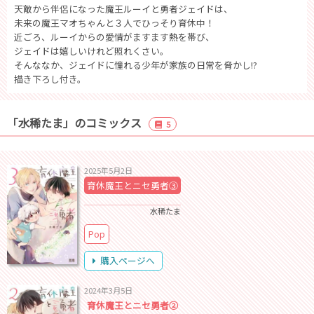
天敵から伴侶になった魔王ルーイと勇者ジェイドは、
未来の魔王マオちゃんと３人でひっそり育休中！
近ごろ、ルーイからの愛情がますます熱を帯び、
ジェイドは嬉しいけれど照れくさい。
そんななか、ジェイドに憧れる少年が家族の日常を脅かし!?
描き下ろし付き。
「水稀たま」のコミックス
5
2025年5月2日
育休魔王とニセ勇者③
水稀たま
Pop
購入ページへ
2024年3月5日
育休魔王とニセ勇者②