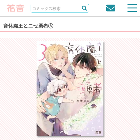
育休魔王とニセ勇者③