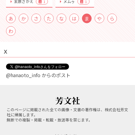
末原さかえ
メムゥ
1
1
あ
か
さ
た
な
は
ま
や
ら
わ
Ｘ
@hanaoto_info からのポスト
このページに掲載された全ての画像・文書の著作権は、株式会社芳文
社に帰属します。
無断での複製・掲載・転載・放送等を禁じます。