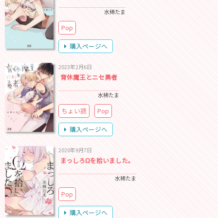
水稀たま
Pop
購入ページへ
2023年2月6日
育休魔王とニセ勇者
水稀たま
ちょい読
Pop
購入ページへ
2020年9月7日
まっしろΩを拾いました。
水稀たま
Pop
購入ページへ