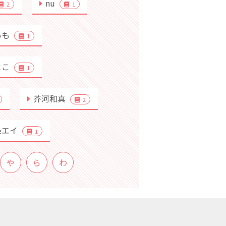
nu
2
1
あも
1
よこ
1
芥河和真
2
条エイ
1
や
ら
わ