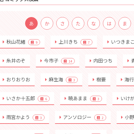
あ
か
さ
た
な
は
ま
秋山花緒
上川きち
いつきま
9
7
糸井のぞ
今市子
内田つち
14
おりおりお
麻生海
樹要
海
3
いさか十五郎
暁あまま
いけ
6
3
雨宮かよう
アンソロジー
小
3
2