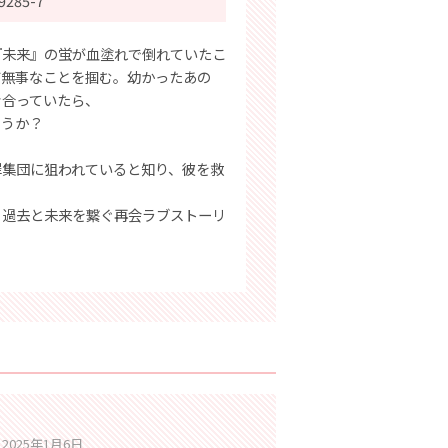
9285-7
『未来』の蛍が血塗れで倒れていたこ
だ無事なことを掴む。幼かったあの
き合っていたら、
ろうか？
罪集団に狙われていると知り、彼を救
、過去と未来を繋ぐ再会ラブストーリ
2025年1月6日