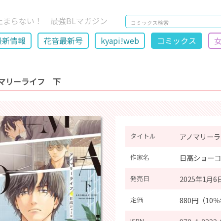
止まらない！ 最強BLマガジン
最新情報
花音最新号
kyapi!web
コミックス
マリーライフ 下
タイトル
アノマリーラ
作家名
日高ショーコ
発売日
2025年1月6
定価
880円（10
ISBN