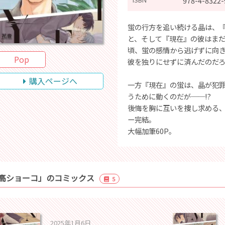
978-4-8322-
蛍の行方を追い続ける晶は、
と、そして『現在』の彼はま
頃、蛍の感情から逃げずに向
Pop
彼を独りにせずに済んだのだ
購入ページへ
一方『現在』の蛍は、晶が犯
うために動くのだが──!?
後悔を胸に互いを捜し求める
ー完結。
大幅加筆60P。
高ショーコ」のコミックス
5
2025年1月6日