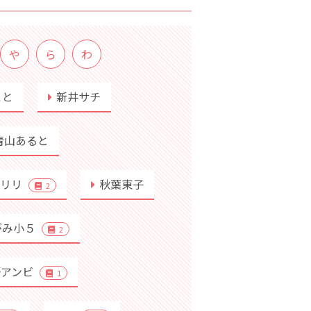
や
ら
わ
こと
新井サチ
青山あると
行リリ
秋葉東子
2
がみ小５
2
野アンビ
1