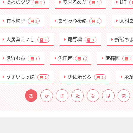
あめのジジ
安堂ろめだ
MT
1
1
有木映子
あやみね稜緒
大村
3
1
大馬葉えいし
尾野凛
折紙ち
1
3
逢野れお
魚田南
狼森圓
1
1
1
うすいしっぽ
伊佐治どろ
永
2
2
あ
か
さ
た
な
は
ま