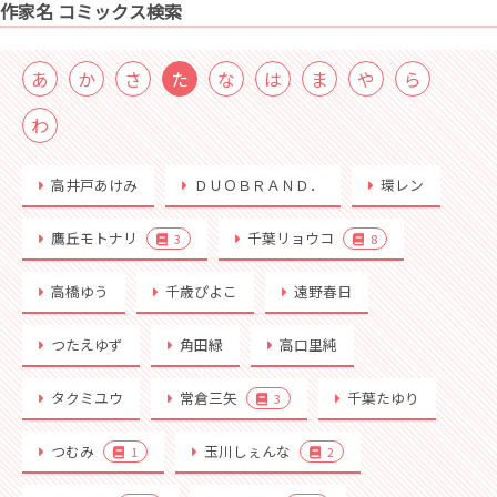
作家名 コミックス検索
あ
か
さ
た
な
は
ま
や
ら
わ
高井戸あけみ
ＤＵＯＢＲＡＮＤ．
環レン
鷹丘モトナリ
千葉リョウコ
3
8
高橋ゆう
千歳ぴよこ
遠野春日
つたえゆず
角田緑
高口里純
タクミユウ
常倉三矢
千葉たゆり
3
つむみ
玉川しぇんな
1
2