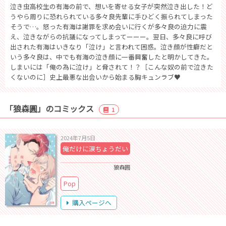
泣き虫高校生の有海の前で、想いを寄せる女子が突然泣き出した！ど
うやら周りに恐れられている多々良先輩に手ひどく振られてしまった
そうで…。怒った有海は謝罪を求め会いに行くが多々良の迫力に震
え、泣きながらの抗議になってしまってーーー。翌日、多々良に呼び
出された有海はいきなり「泣け」と言われて困惑。泣き顔が性癖だと
いう多々良は、中でも有海の泣き顔に一番興奮したと明かしてきた。
しまいには「俺の為に泣け」と脅されて！？［こんな奴の前で泣きた
くないのに］史上最悪な出会いから始まる胸キュンラブ♥
「狼森圓」のコミックス
1
2024年7月5日
俺だけに涙ちょうだい
狼森圓
Pop
購入ページへ