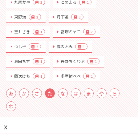
九尾かや
とのまろ
2
1
東野海
丹下道
2
2
宝井さき
富塚ミヤコ
1
2
つし子
露久ふみ
2
1
鳥田ちず
丹野ちくわぶ
1
1
藤次はち
多摩緒べべ
1
1
あ
か
さ
た
な
は
ま
や
ら
わ
Ｘ