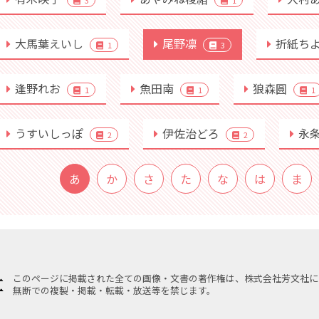
3
1
大馬葉えいし
尾野凛
折紙ち
1
3
逢野れお
魚田南
狼森圓
1
1
1
うすいしっぽ
伊佐治どろ
永
2
2
あ
か
さ
た
な
は
ま
このページに掲載された全ての画像・文書の著作権は、株式会社芳文社に
無断での複製・掲載・転載・放送等を禁じます。