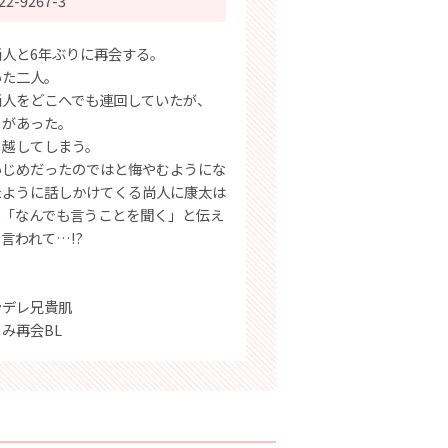
22-9267-3
人と6年ぶりに再会する。
いた二人。
尚人をどこへでも連回していたが、
とがあった。
っ越してしまう。
いじめだったのではと悔やむようにな
たように話しかけてくる尚人に康太は
に「なんでも言うことを聞く」と伝え
言われて…!?
ンデレ兄貴肌
み再会BL