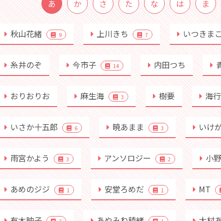
あ
か
さ
た
な
は
ま
秋山花緒
上川きち
いつきま
9
7
糸井のぞ
今市子
内田つち
14
おりおりお
麻生海
樹要
海
3
いさか十五郎
暁あまま
いけ
6
3
雨宮かよう
アンソロジー
小
3
2
あめのジジ
安堂ろめだ
MT
1
1
有木映子
あやみね稜緒
大村