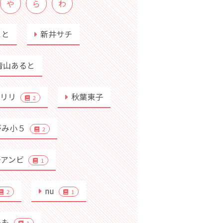
や
ら
わ
こと
新井サチ
青山あると
行リリ
秋葉東子
2
がみ小５
2
野アンビ
1
nu
2
1
あも