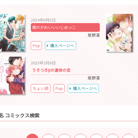
2024年6月5日
僕のかわいいいじめっこ
尾野凛
Pop
購入ページへ
2023年3月6日
うそつきβの運命の恋
尾野凛
ちょい読
Pop
購入ページへ
名 コミックス検索