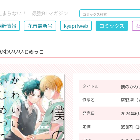
止まらない！ 最強BLマガジン
最新情報
花音最新号
kyapi!web
コミックス
かわいいいじめっこ
タイトル
僕のかわ
作家名
尾野凛（
発売日
2024年6
定価
858円（
ISBN