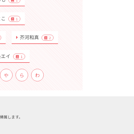
1
よこ
1
芥河和真
2
条エイ
1
や
ら
わ
帰属します。