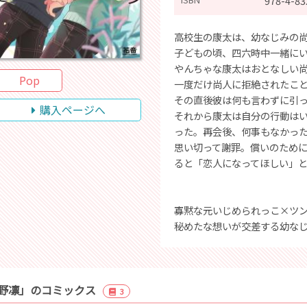
978-4-83
高校生の康太は、幼なじみの尚
子どもの頃、四六時中一緒に
やんちゃな康太はおとなしい
Pop
一度だけ尚人に拒絶されたこ
その直後彼は何も言わずに引
購入ページへ
それから康太は自分の行動は
った。再会後、何事もなかっ
思い切って謝罪。償いのため
ると「恋人になってほしい」と
寡黙な元いじめられっこ×ツ
秘めたな想いが交差する幼なじ
野凛」のコミックス
3