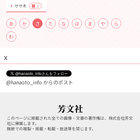
ササ木
1
あ
か
さ
た
な
は
ま
や
ら
わ
Ｘ
@hanaoto_info からのポスト
このページに掲載された全ての画像・文書の著作権は、株式会社芳文
社に帰属します。
無断での複製・掲載・転載・放送等を禁じます。