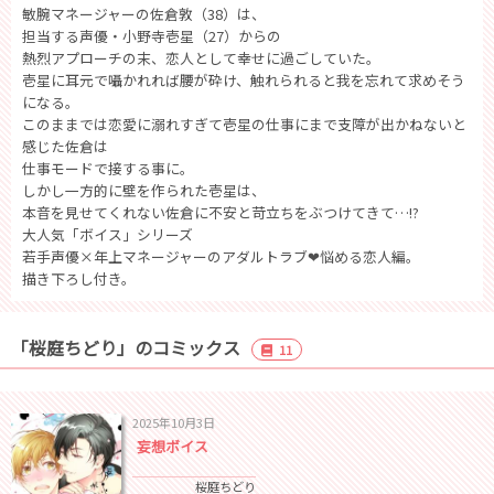
敏腕マネージャーの佐倉敦（38）は、
担当する声優・小野寺壱星（27）からの
熱烈アプローチの末、恋人として幸せに過ごしていた。
壱星に耳元で囁かれれば腰が砕け、触れられると我を忘れて求めそう
になる。
このままでは恋愛に溺れすぎて壱星の仕事にまで支障が出かねないと
感じた佐倉は
仕事モードで接する事に。
しかし一方的に壁を作られた壱星は、
本音を見せてくれない佐倉に不安と苛立ちをぶつけてきて…!?
大人気「ボイス」シリーズ
若手声優×年上マネージャーのアダルトラブ❤悩める恋人編。
描き下ろし付き。
「桜庭ちどり」のコミックス
11
2025年10月3日
妄想ボイス
桜庭ちどり