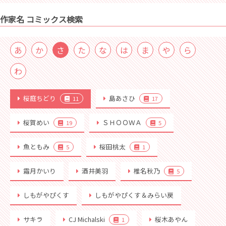
作家名 コミックス検索
あ
か
さ
た
な
は
ま
や
ら
わ
桜庭ちどり
島あさひ
11
17
桜賀めい
ＳＨＯＯＷＡ
19
5
魚ともみ
桜田桃太
5
1
霜月かいり
酒井美羽
椎名秋乃
5
しもがやぴくす
しもがやぴくす＆みらい戻
サキラ
CJ Michalski
桜木あやん
1