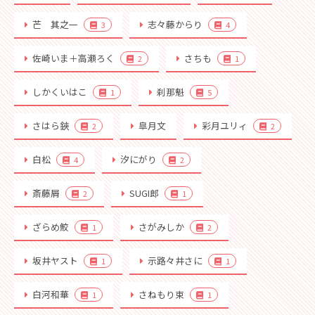
芒 其之一
志々藤からり
3
4
佐崎いま＋高瀬ろく
さちも
2
1
しかくいはこ
刹那魁
1
5
さはら鋏
皐月文
彩月ユリィ
2
2
白松
汐にがり
4
2
斎藤屑
SUGI郎
2
1
ざらめ鮫
さがみしか
1
2
坂井ヤスト
示路々井さに
1
1
白河和華
さねもり束
1
1