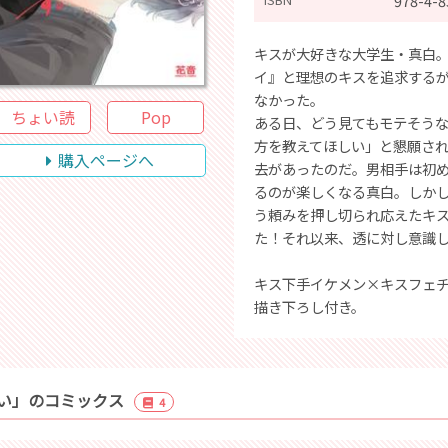
978-4-8
キスが大好きな大学生・真白
イ』と理想のキスを追求する
なかった。
ちょい読
Pop
ある日、どう見てもモテそう
方を教えてほしい」と懇願さ
購入ページへ
去があったのだ。男相手は初
るのが楽しくなる真白。しか
う頼みを押し切られ応えたキ
た！それ以来、透に対し意識し
キス下手イケメン×キスフェ
描き下ろし付き。
い」のコミックス
4