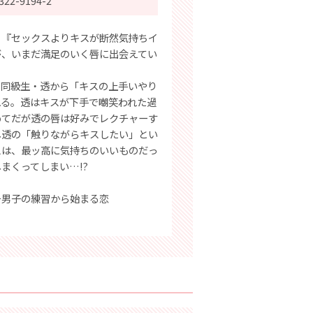
322-9194-2
。『セックスよりキスが断然気持ちイ
が、いまだ満足のいく唇に出会えてい
な同級生・透から「キスの上手いやり
れる。透はキスが下手で嘲笑われた過
めてだが透の唇は好みでレクチャーす
し透の「触りながらキスしたい」とい
スは、最ッ高に気持ちのいいものだっ
まくってしまい…!?
チ男子の練習から始まる恋