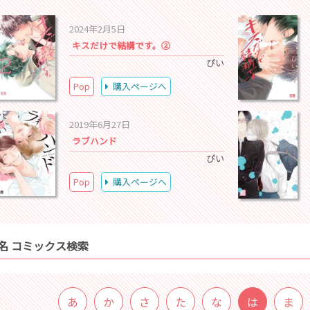
2024年2月5日
キスだけで結構です。②
ぴい
Pop
購入ページへ
2019年6月27日
ラブハンド
ぴい
Pop
購入ページへ
名 コミックス検索
あ
か
さ
た
な
は
ま