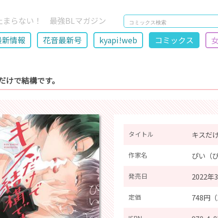
止まらない！ 最強BLマガジン
最新情報
花音最新号
kyapi!web
コミックス
だけで結構です。
タイトル
キスだ
作家名
ぴい（
発売日
2022年
定価
748円
ISBN