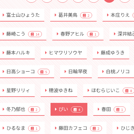
富士山ひょうた
葛井美鳥
本庄りえ
2
藤崎こう
春野アヒル
深井結
14
1
藤本ハルキ
ヒマワリソウヤ
藤成ゆうき
日高ショーコ
日輪早夜
白桃ノリコ
5
星野リリィ
穂波ゆきね
ほむらじいこ
8
冬乃郁也
ぴい
春田
2
4
1
ひるなま
藤田カフェコ
ひじ
1
2