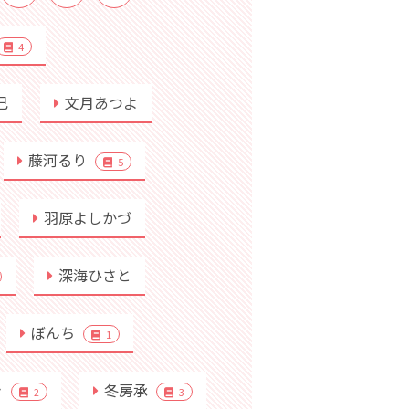
4
己
文月あつよ
藤河るり
5
羽原よしかづ
深海ひさと
ぼんち
1
き
冬房承
2
3