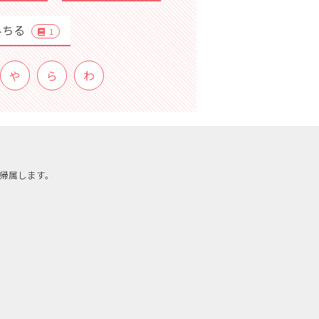
みちる
1
や
ら
わ
帰属します。