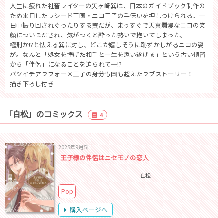
人生に疲れた社畜ライターの矢ヶ崎巽は、日本のガイドブック制作の
ため来日したラシード王国・ニコ王子の手伝いを押しつけられる。一
日中振り回されぐったりする巽だが、まっすぐで天真爛漫なニコの笑
顔についほだされ、気がつくと酔った勢いで抱いてしまった。
極刑か!?と怯える巽に対し、どこか嬉しそうに恥ずかしがるニコの姿
が。なんと「処女を捧げた相手と一生を添い遂げる」という古い慣習
から「伴侶」になることを迫られて─!?
バツイチアラフォー×王子の身分も国も超えたラブストーリー！
描き下ろし付き
「白松」のコミックス
4
2025年9月5日
王子様の伴侶はニセモノの恋人
白松
Pop
購入ページへ