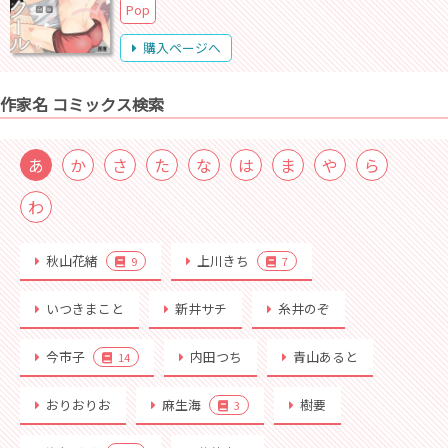
Pop
購入ページへ
作家名 コミックス検索
あ
か
さ
た
な
は
ま
や
ら
わ
秋山花緒
上川きち
9
7
いつきまこと
新井サチ
糸井のぞ
今市子
内田つち
青山あると
14
おりおりお
麻生海
樹要
3