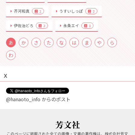
芥河和真
うすいしっぽ
2
2
伊佐治どろ
永条エイ
2
1
あ
か
さ
た
な
は
ま
や
ら
わ
Ｘ
@hanaoto_info からのポスト
このページに掲載された全ての画像・文書の著作権は、株式会社芳文