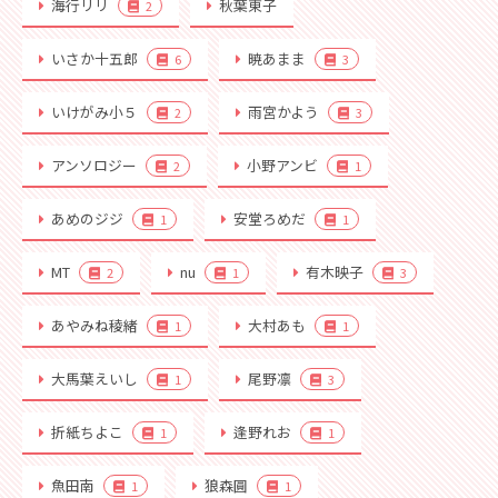
海行リリ
秋葉東子
2
いさか十五郎
暁あまま
6
3
いけがみ小５
雨宮かよう
2
3
アンソロジー
小野アンビ
2
1
あめのジジ
安堂ろめだ
1
1
MT
nu
有木映子
2
1
3
あやみね稜緒
大村あも
1
1
大馬葉えいし
尾野凛
1
3
折紙ちよこ
逢野れお
1
1
魚田南
狼森圓
1
1