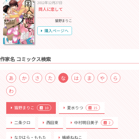
2012年12月27日
同人に恋して
猫野まりこ
購入ページへ
作家名 コミックス検索
あ
か
さ
た
な
は
ま
や
ら
わ
猫野まりこ
夏水りつ
10
15
二条クロ
西田東
中村明日美子
2
なかはら・ももた
楢崎ねねこ