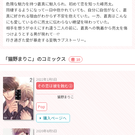
危険な魅力を持つ蒼真に魅入られ、初めて恋を知った峰亮太。
同棲するようになって一日中抱かれていても、自分に自信がなく、蒼
真に好かれる理由がわからず不安を抱えていた。一方、蒼真はこんな
にも愛しているのに亮太に伝わらない絶望を味わっていた。
相手を想うがゆえにすれ違う二人の前に、蒼真への執着から亮太を傷
つけようとする男が現れて…!?
行き過ぎた愛が暴走する妄執ラブストーリー。
「猫野まりこ」のコミックス
10
2022年1月5日
その恋は彼を蝕む②
猫野まりこ
Pop
購入ページへ
2020年8月5日