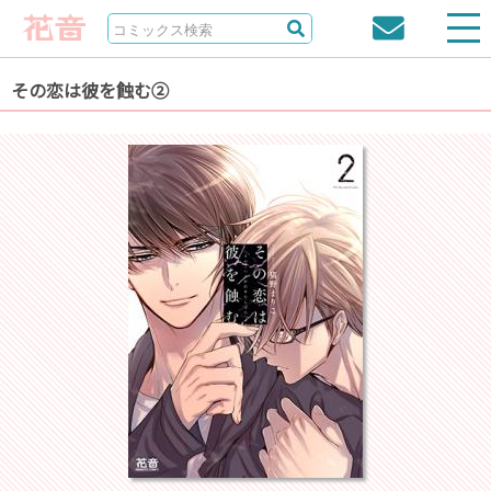
その恋は彼を蝕む②