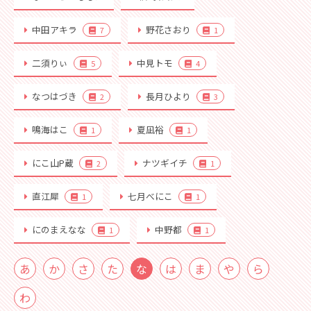
中田アキラ
野花さおり
7
1
二須りぃ
中見トモ
5
4
なつはづき
長月ひより
2
3
鳴海はこ
夏凪裕
1
1
にこ山P蔵
ナツギイチ
2
1
直江犀
七月べにこ
1
1
にのまえなな
中野都
1
1
あ
か
さ
た
な
は
ま
や
ら
わ