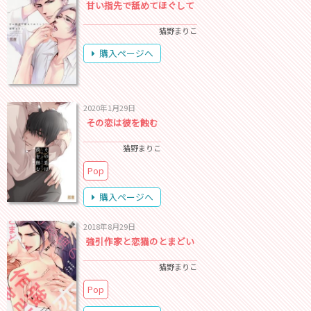
甘い指先で舐めてほぐして
猫野まりこ
購入ページへ
2020年1月29日
その恋は彼を蝕む
猫野まりこ
Pop
購入ページへ
2018年8月29日
強引作家と恋猫のとまどい
猫野まりこ
Pop