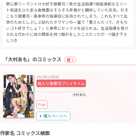
野心家リーマン×Ｈ大好き御曹司！夜の生活指導!?順風満帆なエリー
ト街道をひた走る倉橋豊はそろそろ昇格かと期待していた矢先、引き
こもり御曹司・南幸希の指導役に任命されてしまう。これもすべて出
世のためとしぶしぶ訪れたタワマンの一室で「豊さんだって、きもち
ぃコト好きでしょ？」と幸希にセックスを迫られる。生活指導を受け
入れる代わりに体の関係を持つ取引をした二人だったが…!?描き下ろ
しつき
「大村あも」のコミックス
1
2021年12月6日
箱入り御曹司プレイタイム
大村あも
Pop
購入ページへ
作家名 コミックス検索