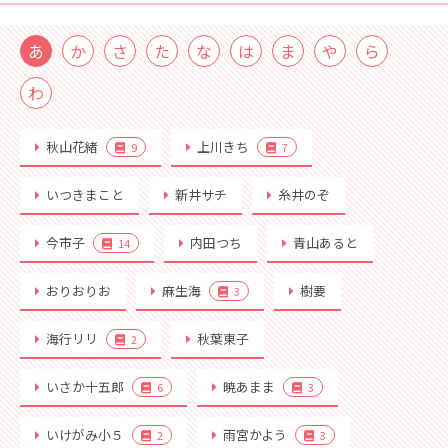
あ
か
さ
た
な
は
ま
や
ら
わ
秋山花緒
上川きち
9
7
いつきまこと
新井サチ
糸井のぞ
今市子
内田つち
青山あると
14
おりおりお
麻生海
樹要
3
海行リリ
秋葉東子
2
いさか十五郎
暁あまま
6
3
いけがみ小５
雨宮かよう
2
3