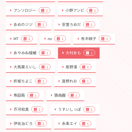
アンソロジー
小野アンビ
2
1
あめのジジ
安堂ろめだ
1
1
MT
nu
有木映子
2
1
3
あやみね稜緒
大村あも
1
1
大馬葉えいし
尾野凛
1
3
折紙ちよこ
逢野れお
1
1
魚田南
狼森圓
1
1
芥河和真
うすいしっぽ
2
2
伊佐治どろ
永条エイ
2
1