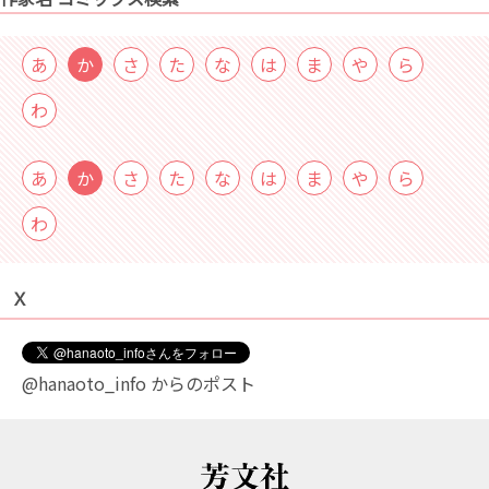
あ
か
さ
た
な
は
ま
や
ら
わ
あ
か
さ
た
な
は
ま
や
ら
わ
Ｘ
@hanaoto_info からのポスト