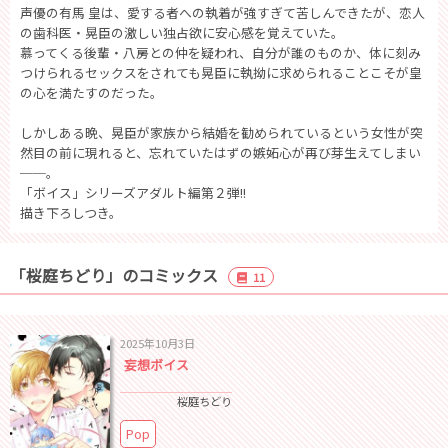
声優の有馬 皇は、愛する者への執着が強すぎて苦しんできたが、恋人
の歯科医・晃臣の激しい独占欲に安心感を覚えていた。
慕ってくる後輩・八房との仲を疑われ、自分が誰のものか、体に刻み
つけられるセックスをされても晃臣に執拗に求められることこそが皇
の心を満たすのだった。
しかしある晩、晃臣が家族から結婚を勧められているという女性が突
然目の前に現れると、忘れていたはずの嫉妬心が再び芽生えてしまい
──。
「ボイス」シリーズアダルト編第２弾!!
描き下ろしつき。
「桜庭ちどり」のコミックス
11
2025年10月3日
妄想ボイス
桜庭ちどり
Pop