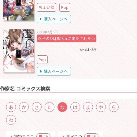
ちょい読
Pop
購入ページへ
2021年7月5日
迷子のΩは獣人αに満たされたい
なつはづき
Pop
購入ページへ
作家名 コミックス検索
あ
か
さ
た
な
は
ま
や
ら
わ
猫野まりこ
夏水りつ
10
15