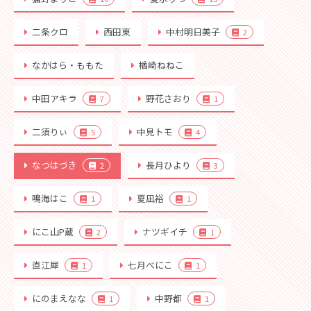
二条クロ
西田東
中村明日美子
2
なかはら・ももた
楢崎ねねこ
中田アキラ
野花さおり
7
1
二須りぃ
中見トモ
5
4
なつはづき
長月ひより
2
3
鳴海はこ
夏凪裕
1
1
にこ山P蔵
ナツギイチ
2
1
直江犀
七月べにこ
1
1
にのまえなな
中野都
1
1