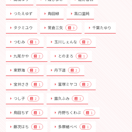
つたえゆず
角田緑
高口里純
タクミユウ
常倉三矢
千葉たゆり
3
つむみ
玉川しぇんな
1
2
九尾かや
とのまろ
2
1
東野海
丹下道
2
2
宝井さき
富塚ミヤコ
1
2
つし子
露久ふみ
2
1
鳥田ちず
丹野ちくわぶ
1
1
藤次はち
多摩緒べべ
1
1