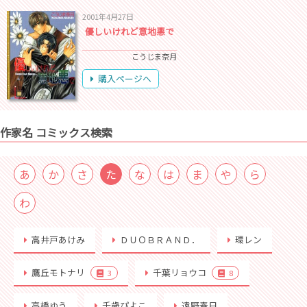
2001年4月27日
優しいけれど意地悪で
こうじま奈月
購入ページへ
作家名 コミックス検索
あ
か
さ
た
な
は
ま
や
ら
わ
高井戸あけみ
ＤＵＯＢＲＡＮＤ．
環レン
鷹丘モトナリ
千葉リョウコ
3
8
高橋ゆう
千歳ぴよこ
遠野春日