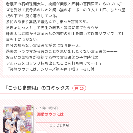
看護師の石崎珠洲太は、笑顔が素敵と評判の富岡医師からのプロポー
ズを受けて異母弟のレオと飼い猫のボーボーの３人＋１匹、ひとつ屋
根の下で仲良く暮らしている。
多忙のあまり高熱で寝込んでしまった富岡医師。
急きょ助っ人として先生の義弟・昇陽に来てもらうが
珠洲太は昇陽から富岡医師の初恋の相手を聞いて以来ソワソワして仕
事も手につかない。
自分の知らない富岡医師が気になる珠洲太、
過去のトラウマから昔のことを思い出したくない富岡医師ーーー。
お互いの気持ちが交錯する中で富岡医師の子供時代の
アルバムをコッソリ持ち出したことを打ち明けて…！？
『笑顔のウラには』シリーズ第４弾！描き下ろし付
「こうじま奈月」のコミックス
20
2023年10月5日
溺愛のウラには
こうじま奈月