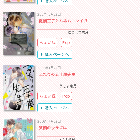
購入ページへ
2017年5月29日
傲慢王子とハネムーンイヴ
こうじま奈月
ちょい読
Pop
購入ページへ
2017年1月28日
ふたりの五十嵐先生
こうじま奈月
ちょい読
Pop
購入ページへ
2016年7月29日
笑顔のウラには
こうじま奈月