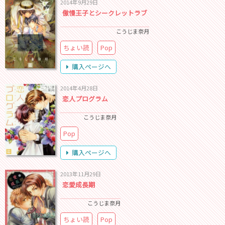
2014年9月29日
傲慢王子とシークレットラブ
こうじま奈月
ちょい読
Pop
購入ページへ
2014年4月28日
恋人プログラム
こうじま奈月
Pop
購入ページへ
2013年11月29日
恋愛成長期
こうじま奈月
ちょい読
Pop