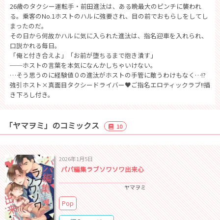
26歳のタクシー運転手・前田進汰は、ある晩最大のピンチに襲われ
る。乗客のNo.1ホストのハルに強要され、目の前でおもらしをしてし
まったのだ。
その日から何故かハルに気に入られた進汰は、指名迎車を入れられ、
口説かれる毎日。
「俺と付き合えよ」「お前が堕ちるまで抱き潰す」
──ホストの言葉を本気になんかしちゃいけない。
…そう思うのに経験値０の進汰がホストの手管に敵うわけもなく…!?
強引ホスト×真面目タクシードライバー♥ご指名エロティックラブ!!描
き下ろし付き。
「ヤマヲミ」のコミックス
10
2026年1月5日
パパ編集ラブソワソワ出来心
ヤマヲミ
Pop