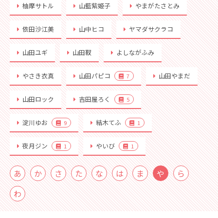
柚摩サトル
山藍紫姫子
やまがたさとみ
依田沙江美
山中ヒコ
ヤマダサクラコ
山田ユギ
山田靫
よしながふみ
やさき衣真
山田パピコ
山田やまだ
7
山田ロック
吉田屋ろく
5
淀川ゆお
結木てふ
9
1
夜月ジン
やいび
1
1
あ
か
さ
た
な
は
ま
や
ら
わ