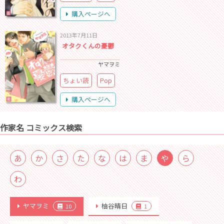
購入ページへ
2013年7月11日
オタクくんの憂鬱
ヤマヲミ
ちょい読
Pop
購入ページへ
作家名 コミックス検索
あ
か
さ
た
な
は
ま
や
ら
わ
ヤマヲミ
柚谷晴日
10
1