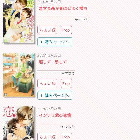
2016年5月28日
恋する愚か者ほどよく喋る
ヤマヲミ
ちょい読
Pop
購入ページへ
2015年3月28日
壊して、恋して
ヤマヲミ
ちょい読
Pop
購入ページへ
2014年6月28日
インテリ君の恋病
ヤマヲミ
ちょい読
Pop