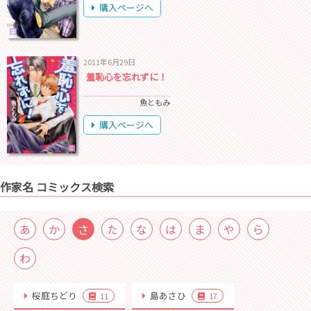
購入ページへ
2011年6月29日
羞恥心を忘れずに！
魚ともみ
購入ページへ
作家名 コミックス検索
あ
か
さ
た
な
は
ま
や
ら
わ
桜庭ちどり
島あさひ
11
17