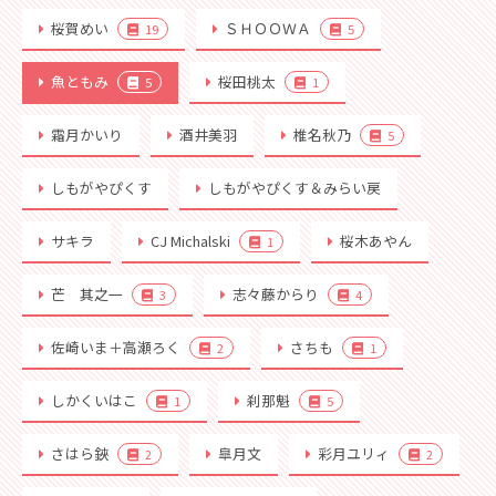
桜賀めい
ＳＨＯＯＷＡ
19
5
魚ともみ
桜田桃太
5
1
霜月かいり
酒井美羽
椎名秋乃
5
しもがやぴくす
しもがやぴくす＆みらい戻
サキラ
CJ Michalski
桜木あやん
1
芒 其之一
志々藤からり
3
4
佐崎いま＋高瀬ろく
さちも
2
1
しかくいはこ
刹那魁
1
5
さはら鋏
皐月文
彩月ユリィ
2
2