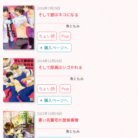
2016年7月29日
そして彼はネコになる
魚ともみ
ちょい読
Pop
購入ページへ
2014年12月26日
そして部員はシゴかれる
魚ともみ
ちょい読
Pop
購入ページへ
2012年10月29日
悪い先輩宅の居候事情
魚ともみ