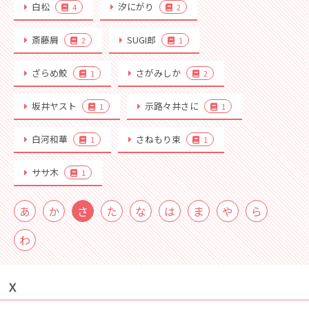
白松
汐にがり
4
2
斎藤屑
SUGI郎
2
1
ざらめ鮫
さがみしか
1
2
坂井ヤスト
示路々井さに
1
1
白河和華
さねもり束
1
1
ササ木
1
あ
か
さ
た
な
は
ま
や
ら
わ
Ｘ