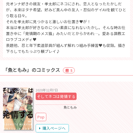
元オンナ好きの親友・孝太郎にネコにされ、恋人となったたかしだ
が、本来はタチ希望。好みど真ん中の友人・忍似のゲイAVを観てひと
り耽る日々。
それを孝太郎に見つかると激しいお仕置き♥が！
本当は孝太郎が好きなのについ素直になれないたかし。そんな時お仕
置き中に「発情期のメス猫」みたいだとからかわれ…。愛ある調教エ
ロラブコメディ♥
表題他、忍と年下柔道部員が組んず解れつ組み手練習♥も収録。描き
下ろしでもたっぷり躾プレイ♪
「魚ともみ」のコミックス
5
2020年12月7日
そしてネコは発情する
魚ともみ
Pop
購入ページへ