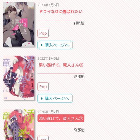
2023年7月5日
ドライなΩに選ばれたい
刹那魁
Pop
購入ページへ
2022年1月5日
添い遂げて、竜人さん③
刹那魁
Pop
購入ページへ
2020年9月7日
添い遂げて、竜人さん②
刹那魁
Pop