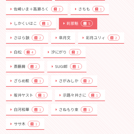
佐崎いま＋高瀬ろく
さちも
2
1
しかくいはこ
刹那魁
1
5
さはら鋏
皐月文
彩月ユリィ
2
2
白松
汐にがり
4
2
斎藤屑
SUGI郎
2
1
ざらめ鮫
さがみしか
1
2
坂井ヤスト
示路々井さに
1
1
白河和華
さねもり束
1
1
ササ木
1