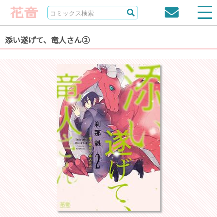
添い遂げて、竜人さん②