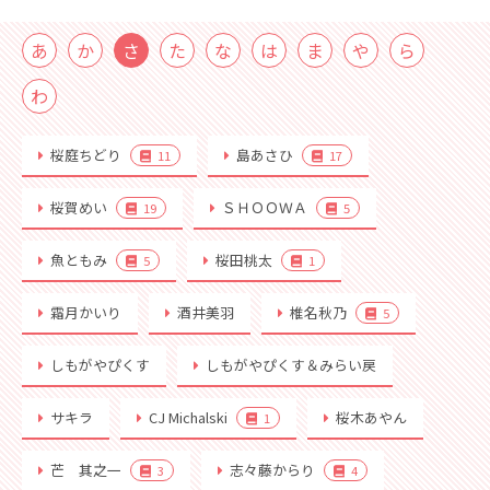
あ
か
さ
た
な
は
ま
や
ら
わ
桜庭ちどり
島あさひ
11
17
桜賀めい
ＳＨＯＯＷＡ
19
5
魚ともみ
桜田桃太
5
1
霜月かいり
酒井美羽
椎名秋乃
5
しもがやぴくす
しもがやぴくす＆みらい戻
サキラ
CJ Michalski
桜木あやん
1
芒 其之一
志々藤からり
3
4