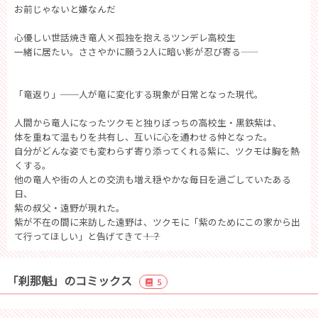
お前じゃないと嫌なんだ
心優しい世話焼き竜人×孤独を抱えるツンデレ高校生
一緒に居たい。ささやかに願う2人に暗い影が忍び寄る――
「竜返り」──人が竜に変化する現象が日常となった現代。
人間から竜人になったツクモと独りぼっちの高校生・黒鉄紫は、
体を重ねて温もりを共有し、互いに心を通わせる仲となった。
自分がどんな姿でも変わらず寄り添ってくれる紫に、ツクモは胸を熱
くする。
他の竜人や街の人との交流も増え穏やかな毎日を過ごしていたある
日、
紫の叔父・遠野が現れた。
紫が不在の間に来訪した遠野は、ツクモに「紫のためにこの家から出
て行ってほしい」と告げてきて――！？
「刹那魁」のコミックス
5