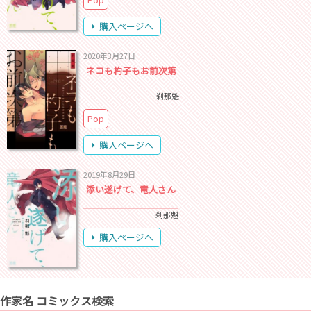
購入ページへ
2020年3月27日
ネコも杓子もお前次第
刹那魁
Pop
購入ページへ
2019年8月29日
添い遂げて、竜人さん
刹那魁
購入ページへ
作家名 コミックス検索