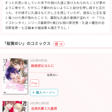
ずっと片思いをしていた年下の相川久遠に受け入れられたことが夢の
ように幸せで、だからこそ嫌われないようにと自分を押し殺す七王だ
った。その様子に久遠はもどかしさを感じていたが、過去に七王を深
く傷つけた男が現れたことで、寡黙な久遠の激情が溢れて…!? 「ワル
イコトシタイ」シリーズ最新作!! 無口な相川家次男・久遠×魔性の白
羽家長男・七王編★大幅加筆＆描き下ろし！
「桜賀めい」のコミックス
19
2025年6月5日
無慈悲なヨルに
桜賀めい
Pop
購入ページへ
2022年11月5日
吉良先輩と九重君