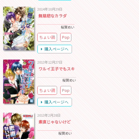
2014年10月29日
無慈悲なカラダ
桜賀めい
ちょい読
Pop
購入ページへ
2013年12月27日
ワルイ王子でもスキ
桜賀めい
ちょい読
Pop
購入ページへ
2013年2月28日
素直じゃないけど
桜賀めい