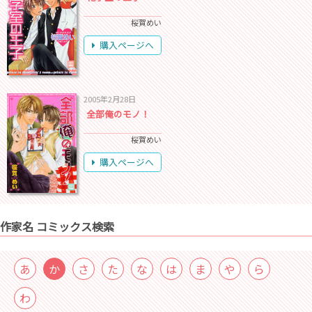
桜賀めい
購入ページへ
2005年2月28日
全部俺のモノ！
桜賀めい
購入ページへ
作家名 コミックス検索
あ
か
さ
た
な
は
ま
や
ら
わ