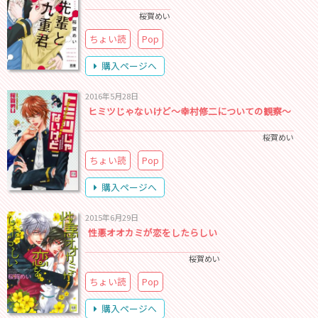
桜賀めい
ちょい読
Pop
購入ページへ
2016年5月28日
ヒミツじゃないけど～幸村修二についての観察～
桜賀めい
ちょい読
Pop
購入ページへ
2015年6月29日
性悪オオカミが恋をしたらしい
桜賀めい
ちょい読
Pop
購入ページへ