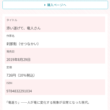
購入ページへ
タイトル
添い遂げて、竜人さん
作家名
刹那魁（せつなかい）
発売日
2019年8月29日
定価
726円（10％税込）
ISBN
9784832291034
「竜返り」──人が竜に変化する現象が日常となった現代。