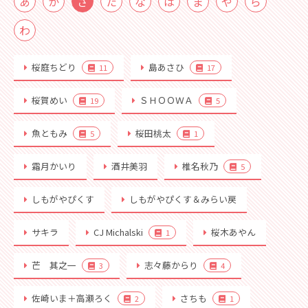
あ
か
さ
た
な
は
ま
や
ら
わ
桜庭ちどり
島あさひ
11
17
桜賀めい
ＳＨＯＯＷＡ
19
5
魚ともみ
桜田桃太
5
1
霜月かいり
酒井美羽
椎名秋乃
5
しもがやぴくす
しもがやぴくす＆みらい戻
サキラ
CJ Michalski
桜木あやん
1
芒 其之一
志々藤からり
3
4
佐崎いま＋高瀬ろく
さちも
2
1