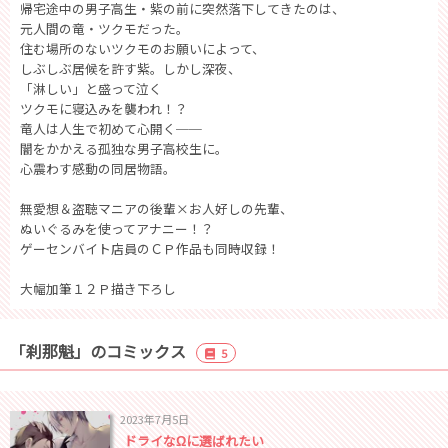
帰宅途中の男子高生・紫の前に突然落下してきたのは、
元人間の竜・ツクモだった。
住む場所のないツクモのお願いによって、
しぶしぶ居候を許す紫。しかし深夜、
「淋しい」と盛って泣く
ツクモに寝込みを襲われ！？
竜人は人生で初めて心開く──
闇をかかえる孤独な男子高校生に。
心震わす感動の同居物語。
無愛想＆盗聴マニアの後輩×お人好しの先輩、
ぬいぐるみを使ってアナニー！？
ゲーセンバイト店員のＣＰ作品も同時収録！
大幅加筆１２Ｐ描き下ろし
「刹那魁」のコミックス
5
2023年7月5日
ドライなΩに選ばれたい