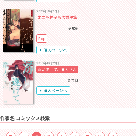
2020年3月27日
ネコも杓子もお前次第
刹那魁
Pop
購入ページへ
2019年8月29日
添い遂げて、竜人さん
刹那魁
購入ページへ
作家名 コミックス検索