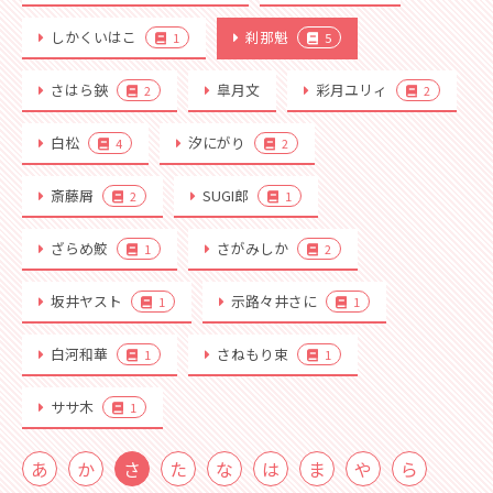
しかくいはこ
刹那魁
1
5
さはら鋏
皐月文
彩月ユリィ
2
2
白松
汐にがり
4
2
斎藤屑
SUGI郎
2
1
ざらめ鮫
さがみしか
1
2
坂井ヤスト
示路々井さに
1
1
白河和華
さねもり束
1
1
ササ木
1
あ
か
さ
た
な
は
ま
や
ら