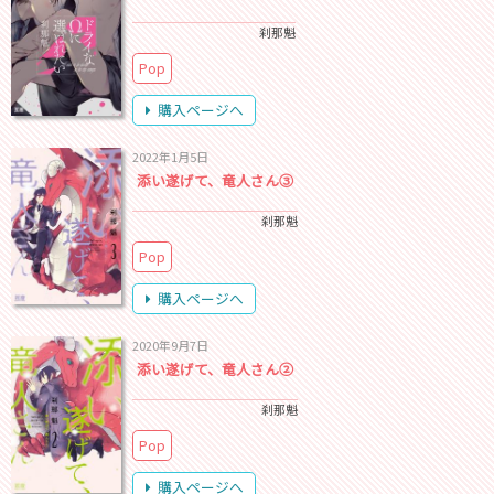
刹那魁
Pop
購入ページへ
2022年1月5日
添い遂げて、竜人さん③
刹那魁
Pop
購入ページへ
2020年9月7日
添い遂げて、竜人さん②
刹那魁
Pop
購入ページへ