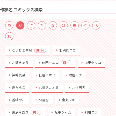
作家名 コミックス検索
あ
か
さ
た
な
は
ま
や
ら
わ
こうじま奈月
北別府ニカ
20
北沢きょう
佳門サエコ
加東セツコ
7
神崎貴至
紅蓮ナオミ
紺色ルナ
寿たらこ
九条タカオミ
九州男児
香鳴やこ
神鏡智
金丸マキ
嘉島ちあき
九重シャム
絹川コウ
3