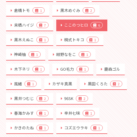
倉橋トモ
黒木めぐみ
1
2
来栖ハイジ
ここのつヒロ
7
6
黒木えぬこ
桐式トキコ
1
1
神崎柚
紺野なをこ
1
1
木下ネリ
GO毛力
鹿森ゴル
1
1
風緒
カザキ真黒
黒田くろた
1
2
黒井つむじ
96SK
2
2
春海かみす
辛井七味
1
1
かきのたね
コズエウラキ
1
1