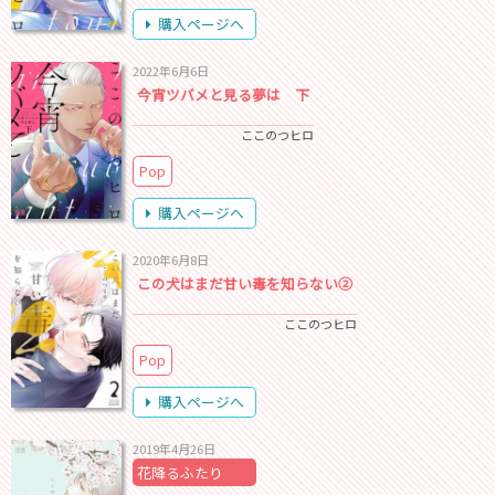
購入ページへ
2022年6月6日
今宵ツバメと見る夢は 下
ここのつヒロ
Pop
購入ページへ
2020年6月8日
この犬はまだ甘い毒を知らない②
ここのつヒロ
Pop
購入ページへ
2019年4月26日
花降るふたり