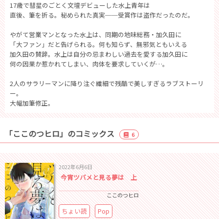
17歳で彗星のごとく文壇デビューした水上青年は
直後、筆を折る。秘められた真実──受賞作は盗作だったのだ。
やがて営業マンとなった水上は、同期の地味総務・加久田に
「大ファン」だと告げられる。何も知らず、無邪気ともいえる
加久田の賛辞。水上は自分の忌まわしい過去を愛する加久田に
何の因果か惹かれてしまい、肉体を要求していくが…。
2人のサラリーマンに降り注ぐ繊細で残酷で美しすぎるラブストーリ
ー。
大幅加筆修正。
「ここのつヒロ」のコミックス
6
2022年6月6日
今宵ツバメと見る夢は 上
ここのつヒロ
ちょい読
Pop