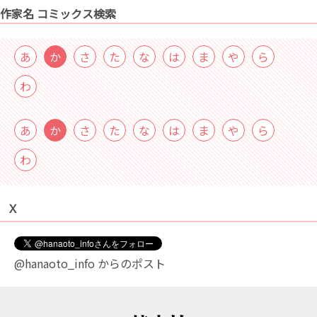
作家名 コミックス検索
あ
か
さ
た
な
は
ま
や
ら
わ
あ
か
さ
た
な
は
ま
や
ら
わ
Ｘ
@hanaoto_info からのポスト