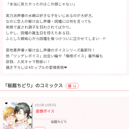
「本当に見たかったのはこの顔じゃない」
実力派声優の水嶋は好きな子をいじめるのが大好き。
なのに恋人の駆け出し声優・因幡には何を言っても
笑顔で返され調子を狂わされてばかり。
しかし、因幡の誕生日を控えたある日、
ふとした嫉妬心から因幡を傷つけついに泣かせてしまい…!?
意地悪声優×駆け出し声優のボイスシリーズ最新刊！
他「ツンデレボイス」出会い編や「俺様ボイス」番外編も
収録、人気キャラ勢揃い！
描き下ろしは4カップルの愛情表現❤
「桜庭ちどり」のコミックス
11
2025年10月3日
妄想ボイス
桜庭ちどり