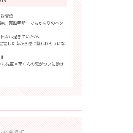
815
の敦賀燎一
端麗、頭脳明晰…でもかなりのヘタ
ま日々は過ぎていたが、
」宣言した南から逆に襲われそうにな
!
ツル先輩×南くんの恋がついに動き
2021年7月5日