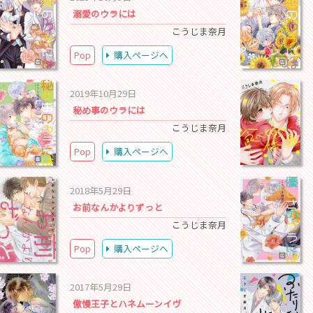
溺愛のウラには
こうじま奈月
Pop
購入ページへ
2019年10月29日
秘め事のウラには
こうじま奈月
Pop
購入ページへ
2018年5月29日
お前なんかよりずっと
こうじま奈月
Pop
購入ページへ
2017年5月29日
傲慢王子とハネムーンイヴ