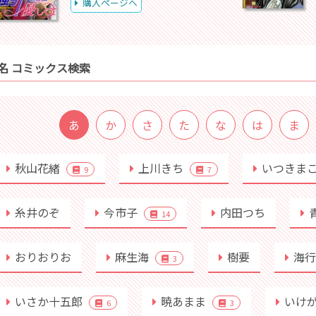
購入ページへ
名 コミックス検索
あ
か
さ
た
な
は
ま
秋山花緒
上川きち
いつきま
9
7
糸井のぞ
今市子
内田つち
14
おりおりお
麻生海
樹要
海
3
いさか十五郎
暁あまま
いけ
6
3