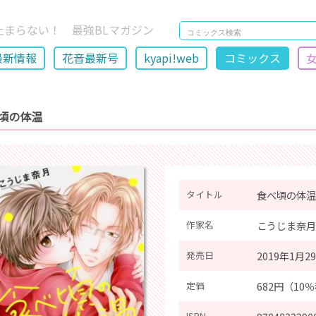
止まらない！ 最強BLマガジン
最新情報
花音最新号
kyapi!web
コミックス
頃の体温
タイトル
食べ頃の体温
作家名
こうじま奈月
発売日
2019年1月2
定価
682円（10
ISBN