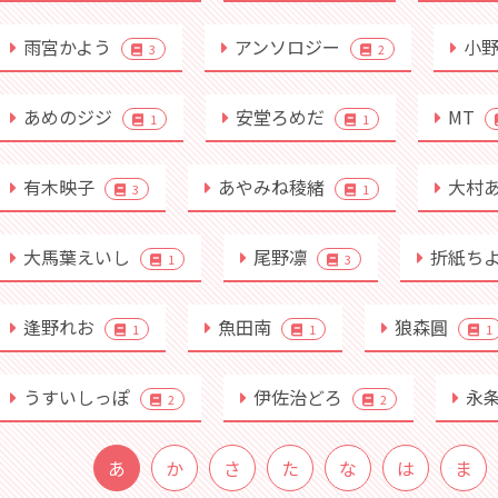
雨宮かよう
アンソロジー
小
3
2
あめのジジ
安堂ろめだ
MT
1
1
有木映子
あやみね稜緒
大村
3
1
大馬葉えいし
尾野凛
折紙ち
1
3
逢野れお
魚田南
狼森圓
1
1
1
うすいしっぽ
伊佐治どろ
永
2
2
あ
か
さ
た
な
は
ま