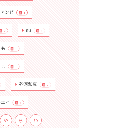
野アンビ
1
nu
2
1
あも
1
よこ
1
芥河和真
2
条エイ
1
や
ら
わ