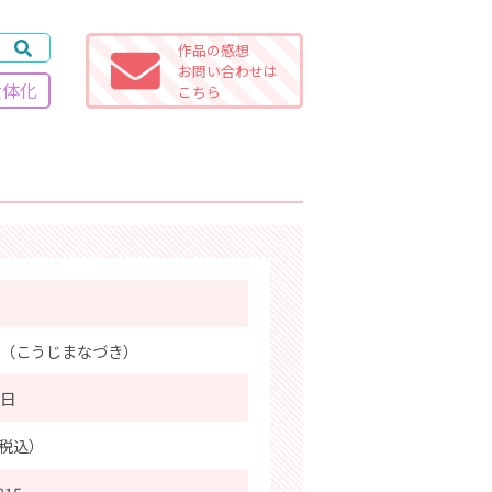
作品の感想
お問い合わせは
女体化
こちら
（こうじまなづき）
9日
％税込）