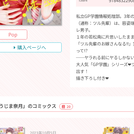
9784832290
私立GP学園情報処理部。3年
（通称：ツル先輩）は、容姿
レ男子。
Pop
１年の若松南に片思いしたま
「ツル先輩のお嫁さんなる!!
購入ページへ
って!?
──ヤラれる前にヤるしかない!
大人気「GP学園」シリーズ❤
出す！
描き下ろし付き❤
うじま奈月」のコミックス
20
2023年10月5日