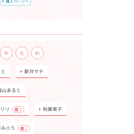
購入ページへ
や
ら
わ
こと
新井サチ
青山あると
行リリ
秋葉東子
2
がみ小５
2