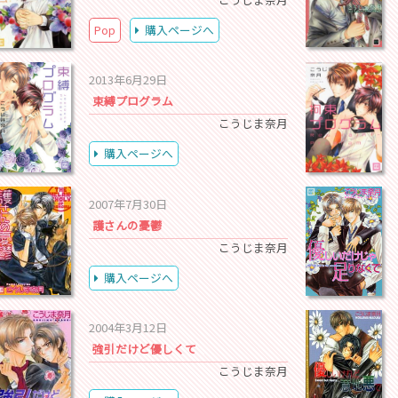
Pop
購入ページへ
2013年6月29日
束縛プログラム
こうじま奈月
購入ページへ
2007年7月30日
護さんの憂鬱
こうじま奈月
購入ページへ
2004年3月12日
強引だけど優しくて
こうじま奈月