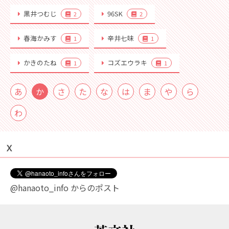
黒井つむじ
96SK
2
2
春海かみす
辛井七味
1
1
かきのたね
コズエウラキ
1
1
あ
か
さ
た
な
は
ま
や
ら
わ
Ｘ
@hanaoto_info からのポスト