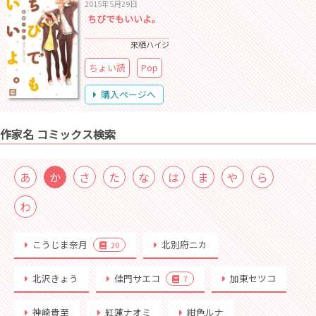
2015年5月29日
ちびでもいいよ。
来栖ハイジ
ちょい読
Pop
購入ページへ
作家名 コミックス検索
あ
か
さ
た
な
は
ま
や
ら
わ
こうじま奈月
北別府ニカ
20
北沢きょう
佳門サエコ
加東セツコ
7
神崎貴至
紅蓮ナオミ
紺色ルナ