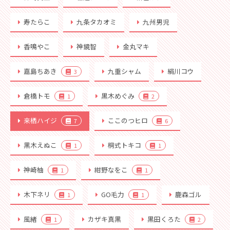
寿たらこ
九条タカオミ
九州男児
香鳴やこ
神鏡智
金丸マキ
嘉島ちあき
九重シャム
絹川コウ
3
倉橋トモ
黒木めぐみ
1
2
来栖ハイジ
ここのつヒロ
7
6
黒木えぬこ
桐式トキコ
1
1
神崎柚
紺野なをこ
1
1
木下ネリ
GO毛力
鹿森ゴル
1
1
風緒
カザキ真黒
黒田くろた
1
2