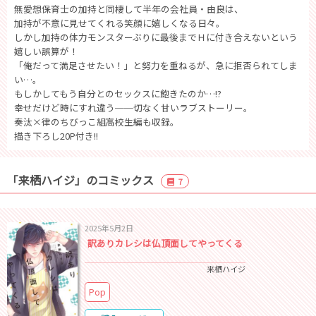
無愛想保育士の加持と同棲して半年の会社員・由良は、
加持が不意に見せてくれる笑顔に嬉しくなる日々。
しかし加持の体力モンスターぶりに最後までＨに付き合えないという
嬉しい誤算が！
「俺だって満足させたい！」と努力を重ねるが、急に拒否られてしま
い…。
もしかしてもう自分とのセックスに飽きたのか…!?
幸せだけど時にすれ違う──切なく甘いラブストーリー。
奏汰×律のちびっこ組高校生編も収録。
描き下ろし20P付き!!
「来栖ハイジ」のコミックス
7
2025年5月2日
訳ありカレシは仏頂面してやってくる
来栖ハイジ
Pop