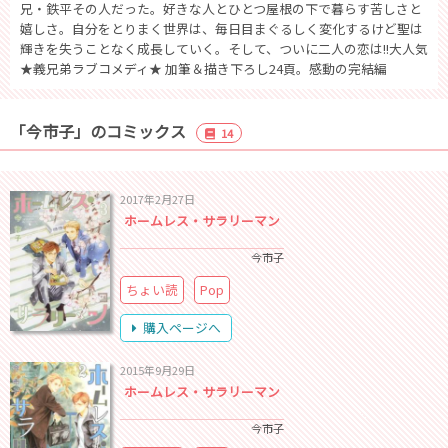
兄・鉄平その人だった。好きな人とひとつ屋根の下で暮らす苦しさと
嬉しさ。自分をとりまく世界は、毎日目まぐるしく変化するけど聖は
輝きを失うことなく成長していく。そして、ついに二人の恋は!!大人気
★義兄弟ラブコメディ★ 加筆＆描き下ろし24頁。感動の完結編
「今市子」のコミックス
14
2017年2月27日
ホームレス・サラリーマン
今市子
ちょい読
Pop
購入ページへ
2015年9月29日
ホームレス・サラリーマン
今市子