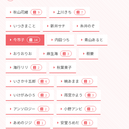
秋山花緒
上川きち
9
7
いつきまこと
新井サチ
糸井のぞ
今市子
内田つち
青山あると
14
おりおりお
麻生海
樹要
3
海行リリ
秋葉東子
2
いさか十五郎
暁あまま
6
3
いけがみ小５
雨宮かよう
2
3
アンソロジー
小野アンビ
2
1
あめのジジ
安堂ろめだ
1
1