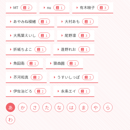
MT
nu
有木映子
2
1
3
あやみね稜緒
大村あも
1
1
大馬葉えいし
尾野凛
1
3
折紙ちよこ
逢野れお
1
1
魚田南
狼森圓
1
1
芥河和真
うすいしっぽ
2
2
伊佐治どろ
永条エイ
2
1
あ
か
さ
た
な
は
ま
や
ら
わ