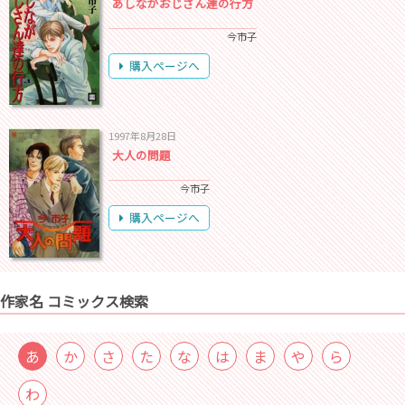
あしながおじさん達の行方
今市子
購入ページへ
1997年8月28日
大人の問題
今市子
購入ページへ
作家名 コミックス検索
あ
か
さ
た
な
は
ま
や
ら
わ