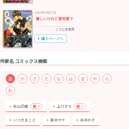
2001年4月27日
優しいけれど意地悪で
こうじま奈月
購入ページへ
作家名 コミックス検索
あ
か
さ
た
な
は
ま
や
ら
わ
秋山花緒
上川きち
9
7
いつきまこと
新井サチ
糸井のぞ