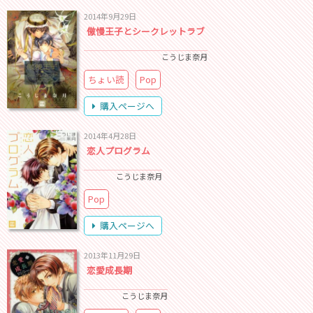
2014年9月29日
傲慢王子とシークレットラブ
こうじま奈月
ちょい読
Pop
購入ページへ
2014年4月28日
恋人プログラム
こうじま奈月
Pop
購入ページへ
2013年11月29日
恋愛成長期
こうじま奈月