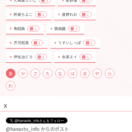
大馬葉えいし
尾野凛
1
3
折紙ちよこ
逢野れお
1
1
魚田南
狼森圓
1
1
芥河和真
うすいしっぽ
2
2
伊佐治どろ
永条エイ
2
1
あ
か
さ
た
な
は
ま
や
ら
わ
Ｘ
@hanaoto_info からのポスト