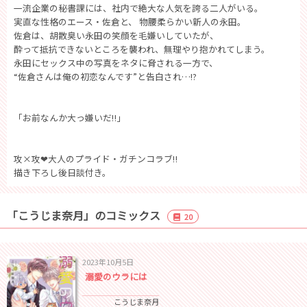
一流企業の秘書課には、社内で絶大な人気を誇る二人がいる。
実直な性格のエース・佐倉と、 物腰柔らかい新人の永田。
佐倉は、胡散臭い永田の笑顔を毛嫌いしていたが、
酔って抵抗できないところを襲われ、無理やり抱かれてしまう。
永田にセックス中の写真をネタに脅される一方で、
“佐倉さんは俺の初恋なんです”と告白され…!?
「お前なんか大っ嫌いだ‼」
攻×攻❤大人のプライド・ガチンコラブ‼
描き下ろし後日談付き。
「こうじま奈月」のコミックス
20
2023年10月5日
溺愛のウラには
こうじま奈月