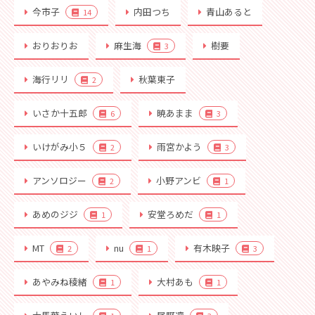
今市子
内田つち
青山あると
14
おりおりお
麻生海
樹要
3
海行リリ
秋葉東子
2
いさか十五郎
暁あまま
6
3
いけがみ小５
雨宮かよう
2
3
アンソロジー
小野アンビ
2
1
あめのジジ
安堂ろめだ
1
1
MT
nu
有木映子
2
1
3
あやみね稜緒
大村あも
1
1