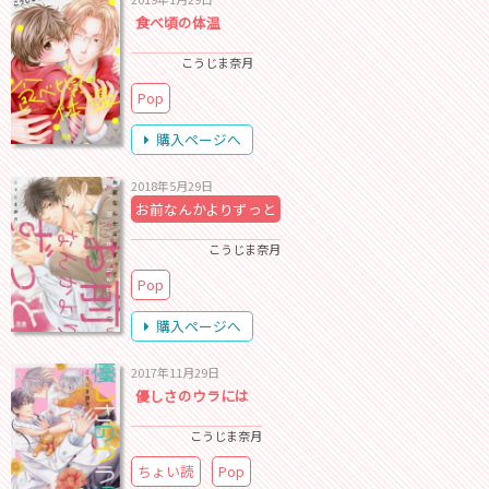
食べ頃の体温
こうじま奈月
Pop
購入ページへ
2018年5月29日
お前なんかよりずっと
こうじま奈月
Pop
購入ページへ
2017年11月29日
優しさのウラには
こうじま奈月
ちょい読
Pop