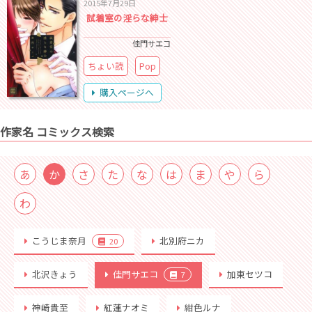
2015年7月29日
試着室の淫らな紳士
佳門サエコ
ちょい読
Pop
購入ページへ
作家名 コミックス検索
あ
か
さ
た
な
は
ま
や
ら
わ
こうじま奈月
北別府ニカ
20
北沢きょう
佳門サエコ
加東セツコ
7
神崎貴至
紅蓮ナオミ
紺色ルナ