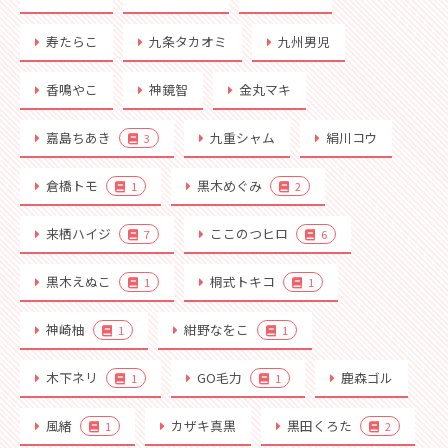
寿たらこ
九条タカオミ
九州男児
香鳴やこ
神鏡智
金丸マキ
嘉島ちあき
九重シャム
絹川コウ
3
倉橋トモ
黒木めぐみ
1
2
来栖ハイジ
ここのつヒロ
7
6
黒木えぬこ
桐式トキコ
1
1
神崎柚
紺野なをこ
1
1
木下ネリ
GO毛力
鹿森ゴル
1
1
風緒
カザキ真黒
黒田くろた
1
2