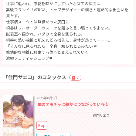
仕事に追われ、恋愛を疎かにしていた左官工の灰田は
高級ブランド「VERGA」トップデザイナーの桐谷と運命的な出会いを
果たす。
仕事柄スーツとは無縁だった灰田に
桐谷はフルオーダーのスーツを贈ると言い張ってやまない。
試着室へ招かれ、ハダカで全身を測られる。
桐谷の熱い視線と肌をたどる指先に、身体が昂ってーーー。
「そんなに見られたら 全身 触られとるみたいや」
熱情的な視線に興奮する体へと変えられていく
濃密フェティッシュラブ❤
「佳門サエコ」のコミックス
7
2025年8月5日
俺のオモチャは親友につながっている③
佳門サエコ
Pop