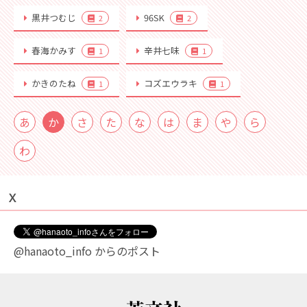
黒井つむじ
96SK
2
2
春海かみす
辛井七味
1
1
かきのたね
コズエウラキ
1
1
あ
か
さ
た
な
は
ま
や
ら
わ
Ｘ
@hanaoto_info からのポスト