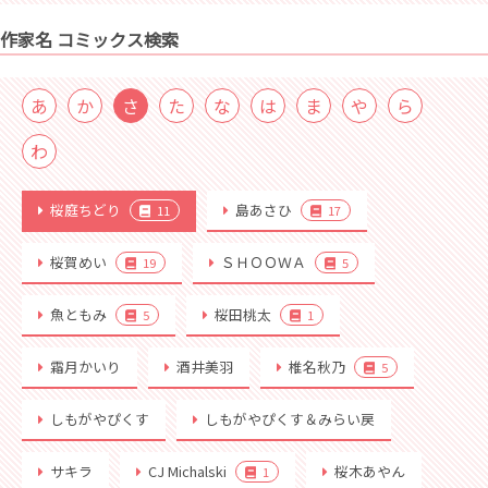
作家名 コミックス検索
あ
か
さ
た
な
は
ま
や
ら
わ
桜庭ちどり
島あさひ
11
17
桜賀めい
ＳＨＯＯＷＡ
19
5
魚ともみ
桜田桃太
5
1
霜月かいり
酒井美羽
椎名秋乃
5
しもがやぴくす
しもがやぴくす＆みらい戻
サキラ
CJ Michalski
桜木あやん
1