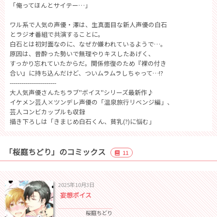
「俺ってほんとサイテー…」
ワル系で人気の声優・澤は、生真面目な新人声優の白石
とラジオ番組で共演することに。
白石とは初対面なのに、なぜか嫌われているようで…。
原因は、昔酔った勢いで無理やりキスしたあげく、
すっかり忘れていたからだ。関係修復のため『裸の付き
合い』に持ち込んだけど、ついムラムラしちゃって…!?
------------------------
大人気声優さんたちラブ"ボイス"シリーズ最新作♪
イケメン芸人×ツンデレ声優の「温泉旅行リベンジ編」、
芸人コンビカップルも収録
描き下ろしは「きまじめ白石くん、貧乳(?)に悩む」
「桜庭ちどり」のコミックス
11
2025年10月3日
妄想ボイス
桜庭ちどり