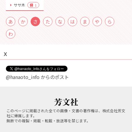
ササ木
1
あ
か
さ
た
な
は
ま
や
ら
わ
Ｘ
@hanaoto_info からのポスト
このページに掲載された全ての画像・文書の著作権は、株式会社芳文
社に帰属します。
無断での複製・掲載・転載・放送等を禁じます。