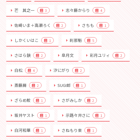
芒 其之一
志々藤からり
3
4
佐崎いま＋高瀬ろく
さちも
2
1
しかくいはこ
刹那魁
1
5
さはら鋏
皐月文
彩月ユリィ
2
2
白松
汐にがり
4
2
斎藤屑
SUGI郎
2
1
ざらめ鮫
さがみしか
1
2
坂井ヤスト
示路々井さに
1
1
白河和華
さねもり束
1
1