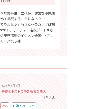
289444
ケベな優等生・立花が、健気な邪悪顔
初めて訪問することになった…！
してろよな♪」もう立花のカラダは期
❤❤イチャイチャＨ浴衣デート❤さ
の予感満載のイケメン優等生☓ブサ
シリーズ第５弾
2025年7月4日
子持ちホストのやきもちな隣人
桃季さえ
Pop
購入ページへ