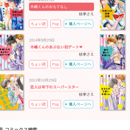
木嶋くんのおもてなし
桃季さえ
ちょい読
Pop
購入ページへ
2014年9月29日
木嶋くんのあぶない初デート❤
桃季さえ
ちょい読
Pop
購入ページへ
2013年10月29日
恋人は年下のスーパースター
桃季さえ
ちょい読
Pop
購入ページへ
名 コミックス検索