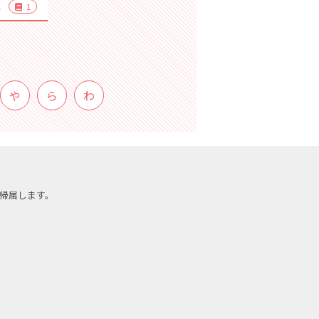
こ
1
や
ら
わ
帰属します。