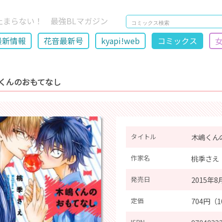
止まらない！ 最強BLマガジン
最新情報
花音最新号
kyapi!web
コミックス
くんのおもてなし
タイトル
木嶋くん
作家名
桃季さえ
発売日
2015年8
定価
704円（
ISBN