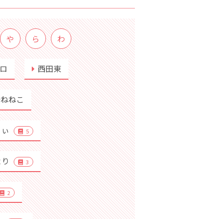
や
ら
わ
ロ
西田東
崎ねねこ
りぃ
5
より
3
2