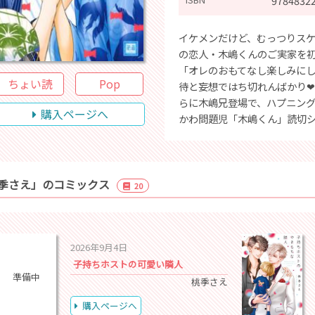
9784832
イケメンだけど、むっつりス
の恋人・木嶋くんのご実家を
「オレのおもてなし楽しみに
ちょい読
Pop
待と妄想ではち切れんばかり❤
らに木嶋兄登場で、ハプニング
購入ページへ
かわ問題児「木嶋くん」読切
季さえ」のコミックス
20
2026年9月4日
子持ちホストの可愛い隣人
準備中
桃季さえ
購入ページへ