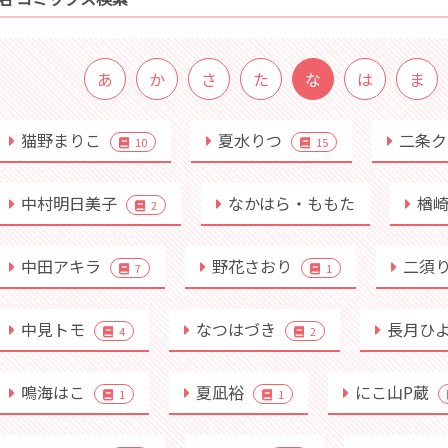
あ
か
さ
た
な
は
ま
猫野まりこ
夏水りつ
二条ク
10
15
中村明日美子
なかはら・ももた
楢
2
中田アキラ
野花さおり
二須
7
1
中見トモ
なつはづき
長月ひ
4
2
鳴海はこ
夏凪裕
にこ山P蔵
1
1