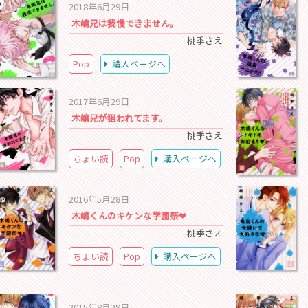
2018年6月29日
木嶋兄は我慢できません。
桃季さえ
Pop
購入ページへ
2017年6月29日
木嶋兄が狙われてます。
桃季さえ
ちょい読
Pop
購入ページへ
2016年5月28日
木嶋くんのキケンな学園祭❤
桃季さえ
ちょい読
Pop
購入ページへ
2015年8月29日