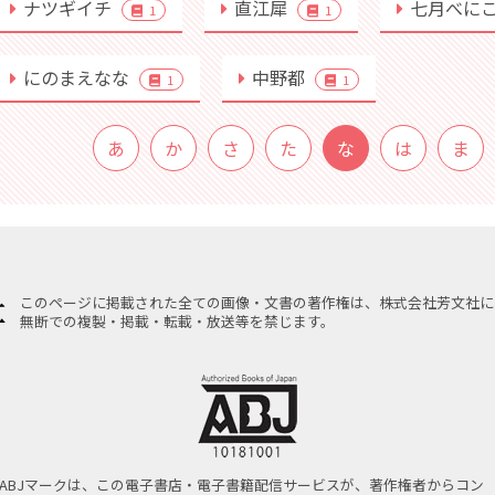
ナツギイチ
直江犀
七月べに
1
1
にのまえなな
中野都
1
1
あ
か
さ
た
な
は
ま
このページに掲載された全ての画像・文書の著作権は、株式会社芳文社に
無断での複製・掲載・転載・放送等を禁じます。
ABJマークは、この電子書店・電子書籍配信サービスが、著作権者からコン